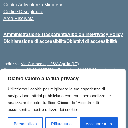
Centro Antiviolenza Minorenni
Codice Disciplinare
Area Riservata
Amministrazione Trasparente
Albo online
Privacy Policy
Dichiarazione di accessibilità
Obiettivi di accessibilità
Indirizzo:
Via Carroceto, 193/A Aprilia (LT)
Centralino:
+39 06 9257678
Email:
Ltps060002@istruzione.it
Posta elettronica certificata (PEC):
Ltps060002@pec.istruzione.it
Diamo valore alla tua privacy
Codice fiscale: 91001930592
Utilizziamo i cookie per migliorare la tua esperienza di
Codice meccanografico:
LTPS060002
navigazione, offrirti pubblicità o contenuti personalizzati e
analizzare il nostro traffico. Cliccando “Accetta tutti”,
acconsenti al nostro utilizzo dei cookie.
Idea e progetto di Designers Italia
Personalizza
Rifiuta tutto
Accettare tutto