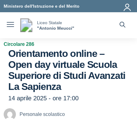
Vai ai contenuti
Vai al menu di navigazione
Vai al footer
Ministero dell'Istruzione e del Merito
Liceo Statale
"Antonio Meucci"
Circolare 286
Orientamento online –
Open day virtuale Scuola
Superiore di Studi Avanzati
La Sapienza
14 aprile 2025 - ore 17:00
Personale scolastico