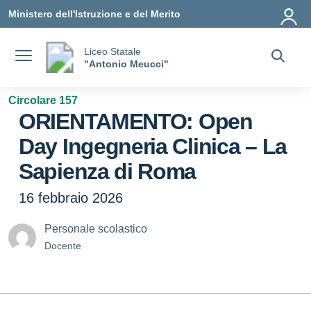
Vai ai contenuti
Vai al menu di navigazione
Vai al footer
Ministero dell'Istruzione e del Merito
Liceo Statale
"Antonio Meucci"
Circolare 157
ORIENTAMENTO: Open
Day Ingegneria Clinica – La
Sapienza di Roma
16 febbraio 2026
Personale scolastico
Docente