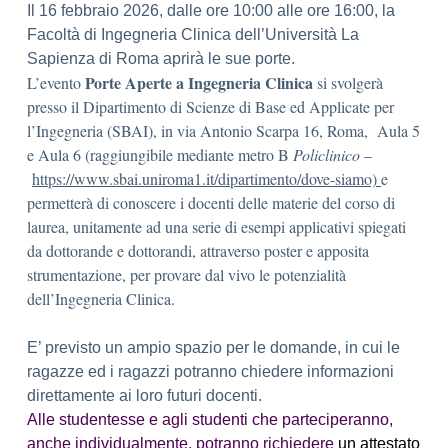
Il 16 febbraio 2026, dalle ore 10:00 alle ore 16:00, la
Facoltà di Ingegneria Clinica dell’Università La
Sapienza di Roma aprirà le sue porte.
Porte Aperte a Ingegneria Clinica
L’evento
si svolgerà
presso il Dipartimento di Scienze di Base ed Applicate per
l’Ingegneria (SBAI), in via Antonio Scarpa 16, Roma, Aula 5
e Aula 6 (raggiungibile mediante metro B
Policlinico
–
https://www.sbai.uniroma1.it/
dipartimento/dove-siamo)
e
permetterà di conoscere i docenti delle materie del corso di
laurea, unitamente ad una serie di esempi applicativi spiegati
da dottorande e dottorandi, attraverso poster e apposita
strumentazione, per provare dal vivo le potenzialità
dell’Ingegneria Clinica.
E’ previsto un ampio spazio per le domande, in cui le
ragazze ed i ragazzi potranno chiedere informazioni
direttamente ai loro futuri docenti.
Alle studentesse e agli studenti che parteciperanno,
anche individualmente, potranno richiedere
un attestato