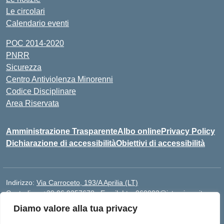
Le circolari
Calendario eventi
POC 2014-2020
PNRR
Sicurezza
Centro Antiviolenza Minorenni
Codice Disciplinare
Area Riservata
Amministrazione Trasparente
Albo online
Privacy Policy
Dichiarazione di accessibilità
Obiettivi di accessibilità
Indirizzo:
Via Carroceto, 193/A Aprilia (LT)
Centralino:
+39 06 9257678
Email:
Ltps060002@istruzione.it
Posta elettronica certificata (PEC):
Ltps060002@pec.istruzione.it
Diamo valore alla tua privacy
Codice fiscale: 91001930592