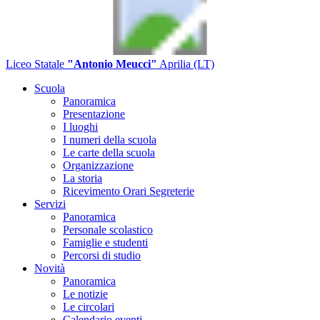
Liceo Statale
"Antonio Meucci"
Aprilia (LT)
Scuola
Panoramica
Presentazione
I luoghi
I numeri della scuola
Le carte della scuola
Organizzazione
La storia
Ricevimento Orari Segreterie
Servizi
Panoramica
Personale scolastico
Famiglie e studenti
Percorsi di studio
Novità
Panoramica
Le notizie
Le circolari
Calendario eventi