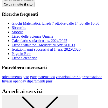
Cerca in
tutto il sito
Ricerche frequenti
Giochi Matematici: lunedì 7 ottobre dalle 14:30 alle 16:30
Riccardo.
Moodle
Liceo delle Scienze Umane
Calendario scolastico a.s. 2024/2025
Liceo Statale “A. Meucci” di Aprilia (LT)
Iscrizioni anni successivi al 1° a.s. 2025/2026
Pago in Rete
Liceo Scientifico
Potrebbero interessarti
orientamento
pcto
gare
matematica
variazioni orario
presentazione
Invalsi
openday
dipartimenti
pnrr
Accedi ai servizi