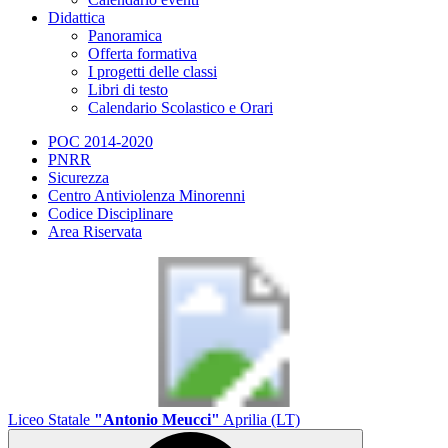
Didattica
Panoramica
Offerta formativa
I progetti delle classi
Libri di testo
Calendario Scolastico e Orari
POC 2014-2020
PNRR
Sicurezza
Centro Antiviolenza Minorenni
Codice Disciplinare
Area Riservata
Liceo Statale
"Antonio Meucci"
Aprilia (LT)