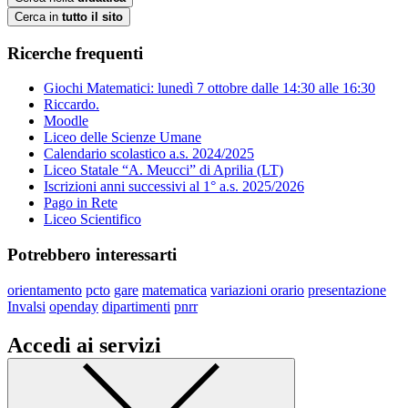
Cerca in
tutto il sito
Ricerche frequenti
Giochi Matematici: lunedì 7 ottobre dalle 14:30 alle 16:30
Riccardo.
Moodle
Liceo delle Scienze Umane
Calendario scolastico a.s. 2024/2025
Liceo Statale “A. Meucci” di Aprilia (LT)
Iscrizioni anni successivi al 1° a.s. 2025/2026
Pago in Rete
Liceo Scientifico
Potrebbero interessarti
orientamento
pcto
gare
matematica
variazioni orario
presentazione
Invalsi
openday
dipartimenti
pnrr
Accedi ai servizi