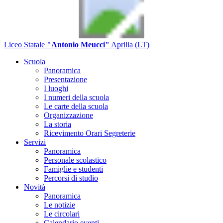
Liceo Statale
"Antonio Meucci"
Aprilia (LT)
Scuola
Panoramica
Presentazione
I luoghi
I numeri della scuola
Le carte della scuola
Organizzazione
La storia
Ricevimento Orari Segreterie
Servizi
Panoramica
Personale scolastico
Famiglie e studenti
Percorsi di studio
Novità
Panoramica
Le notizie
Le circolari
Calendario eventi