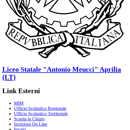
Liceo Statale
"Antonio Meucci"
Aprilia
(LT)
Link Esterni
MIM
Ufficio Scolastico Regionale
Ufficio Scolastico Territoriale
Scuola in Chiaro
Iscrizioni On Line
Invalsi