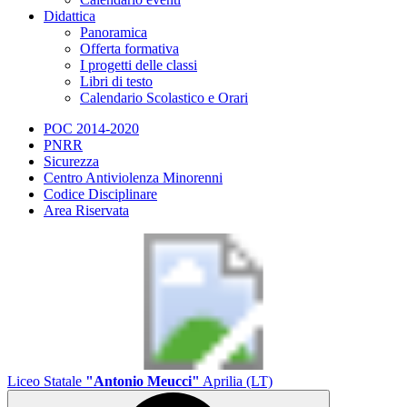
Didattica
Panoramica
Offerta formativa
I progetti delle classi
Libri di testo
Calendario Scolastico e Orari
POC 2014-2020
PNRR
Sicurezza
Centro Antiviolenza Minorenni
Codice Disciplinare
Area Riservata
Liceo Statale
"Antonio Meucci"
Aprilia (LT)