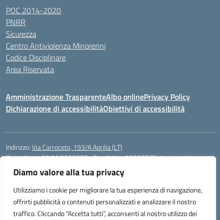
POC 2014-2020
PNRR
Sicurezza
Centro Antiviolenza Minorenni
Codice Disciplinare
Area Riservata
Amministrazione Trasparente
Albo online
Privacy Policy
Dichiarazione di accessibilità
Obiettivi di accessibilità
Indirizzo:
Via Carroceto, 193/A Aprilia (LT)
Centralino:
+39 06 9257678
Email:
Ltps060002@istruzione.it
Posta elettronica certificata (PEC):
Ltps060002@pec.istruzione.it
Diamo valore alla tua privacy
Codice fiscale: 91001930592
Utilizziamo i cookie per migliorare la tua esperienza di navigazione,
Codice meccanografico:
LTPS060002
offrirti pubblicità o contenuti personalizzati e analizzare il nostro
traffico. Cliccando “Accetta tutti”, acconsenti al nostro utilizzo dei