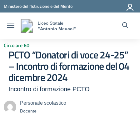
Vai ai contenuti
Vai al menu di navigazione
Vai al footer
Ministero dell'Istruzione e del Merito
Liceo Statale
"Antonio Meucci"
Circolare 60
PCTO “Donatori di voce 24-25”
– Incontro di formazione del 04
dicembre 2024
Incontro di formazione PCTO
Personale scolastico
Docente