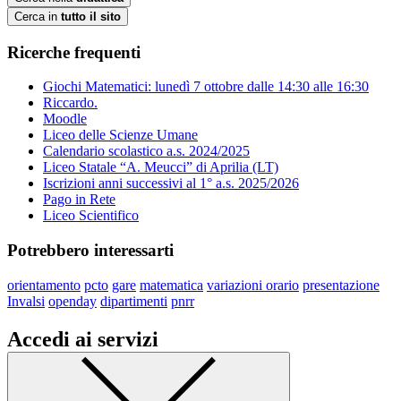
Cerca in
tutto il sito
Ricerche frequenti
Giochi Matematici: lunedì 7 ottobre dalle 14:30 alle 16:30
Riccardo.
Moodle
Liceo delle Scienze Umane
Calendario scolastico a.s. 2024/2025
Liceo Statale “A. Meucci” di Aprilia (LT)
Iscrizioni anni successivi al 1° a.s. 2025/2026
Pago in Rete
Liceo Scientifico
Potrebbero interessarti
orientamento
pcto
gare
matematica
variazioni orario
presentazione
Invalsi
openday
dipartimenti
pnrr
Accedi ai servizi