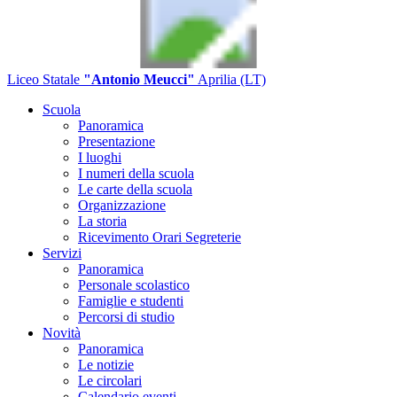
Liceo Statale
"Antonio Meucci"
Aprilia (LT)
Scuola
Panoramica
Presentazione
I luoghi
I numeri della scuola
Le carte della scuola
Organizzazione
La storia
Ricevimento Orari Segreterie
Servizi
Panoramica
Personale scolastico
Famiglie e studenti
Percorsi di studio
Novità
Panoramica
Le notizie
Le circolari
Calendario eventi