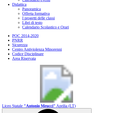
Didattica
Panoramica
Offerta formativa
I progetti delle classi
Libri di testo
Calendario Scolastico e Orari
POC 2014-2020
PNRR
Sicurezza
Centro Antiviolenza Minorenni
Codice Disciplinare
Area Riservata
Liceo Statale
"Antonio Meucci"
Aprilia (LT)