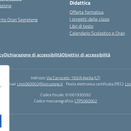
Didattica
azione
Offerta formativa
I progetti delle classi
to Orari Segreterie
Libri di testo
Calendario Scolastico e Orari
cy
Dichiarazione di accessibilità
Obiettivi di accessibilità
Indirizzo:
Via Carroceto, 193/A Aprilia (LT)
78
Email:
Ltps060002@istruzione.it
Posta elettronica certificata (PEC):
Ltp
,
Codice fiscale: 91001930592
Codice meccanografico:
LTPS060002