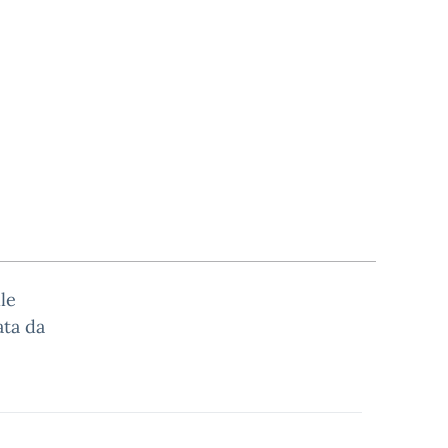
le
ata da