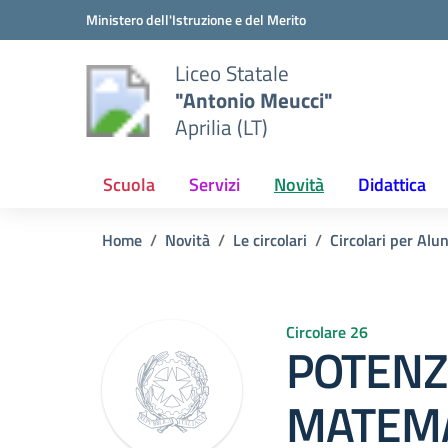
Vai ai contenuti
Vai al menu di navigazione
Vai al footer
Ministero dell'Istruzione e del Merito
Liceo Statale
"Antonio Meucci"
Aprilia (LT)
Scuola
Servizi
Novità
Didattica
Home
Novità
Le circolari
Circolari per Alu
Circolare 26
POTENZ
MATEMA