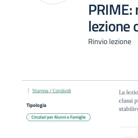
PRIME: r
lezione 
Rinvio lezione
Stampa / Condividi
La lezi
classi 
Tipologia
stabili
Circolari per Alunni e Famiglie