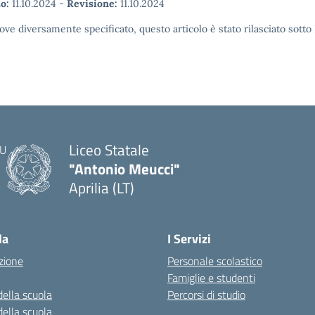
o:
11.10.2024
-
Revisione:
11.10.2024
ove diversamente specificato, questo articolo è stato rilasciato sott
Liceo Statale
"Antonio Meucci"
Aprilia (LT)
la
I Servizi
zione
Personale scolastico
Famiglie e studenti
della scuola
Percorsi di studio
della scuola