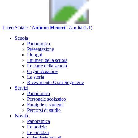
Liceo Statale
"Antonio Meucci"
Aprilia (LT)
Scuola
Panoramica
Presentazione
I luoghi
I numeri della scuola
Le carte della scuola
Organizzazione
La storia
Ricevimento Orari Segreterie
Servizi
Panoramica
Personale scolastico
Famiglie e studenti
Percorsi di studio
Novità
Panoramica
Le notizie
Le circolari
Calendario eventi