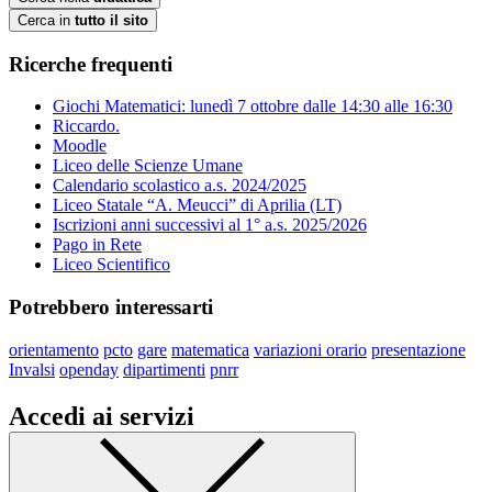
Cerca in
tutto il sito
Ricerche frequenti
Giochi Matematici: lunedì 7 ottobre dalle 14:30 alle 16:30
Riccardo.
Moodle
Liceo delle Scienze Umane
Calendario scolastico a.s. 2024/2025
Liceo Statale “A. Meucci” di Aprilia (LT)
Iscrizioni anni successivi al 1° a.s. 2025/2026
Pago in Rete
Liceo Scientifico
Potrebbero interessarti
orientamento
pcto
gare
matematica
variazioni orario
presentazione
Invalsi
openday
dipartimenti
pnrr
Accedi ai servizi