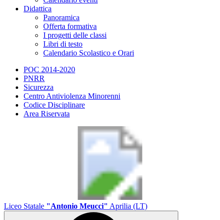
Didattica
Panoramica
Offerta formativa
I progetti delle classi
Libri di testo
Calendario Scolastico e Orari
POC 2014-2020
PNRR
Sicurezza
Centro Antiviolenza Minorenni
Codice Disciplinare
Area Riservata
Liceo Statale
"Antonio Meucci"
Aprilia (LT)