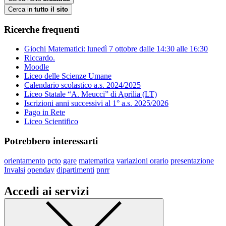
Cerca in
tutto il sito
Ricerche frequenti
Giochi Matematici: lunedì 7 ottobre dalle 14:30 alle 16:30
Riccardo.
Moodle
Liceo delle Scienze Umane
Calendario scolastico a.s. 2024/2025
Liceo Statale “A. Meucci” di Aprilia (LT)
Iscrizioni anni successivi al 1° a.s. 2025/2026
Pago in Rete
Liceo Scientifico
Potrebbero interessarti
orientamento
pcto
gare
matematica
variazioni orario
presentazione
Invalsi
openday
dipartimenti
pnrr
Accedi ai servizi