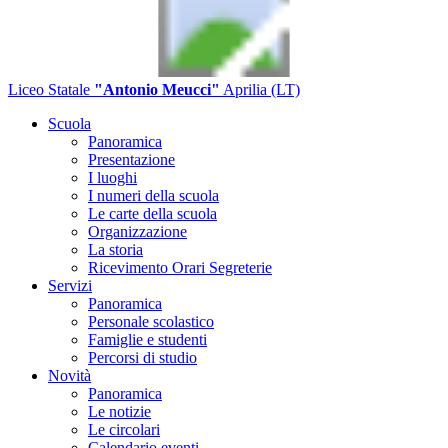
Liceo Statale
"Antonio Meucci"
Aprilia (LT)
Scuola
Panoramica
Presentazione
I luoghi
I numeri della scuola
Le carte della scuola
Organizzazione
La storia
Ricevimento Orari Segreterie
Servizi
Panoramica
Personale scolastico
Famiglie e studenti
Percorsi di studio
Novità
Panoramica
Le notizie
Le circolari
Calendario eventi