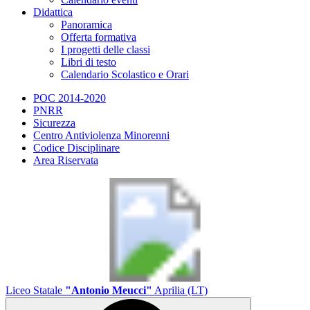
Didattica
Panoramica
Offerta formativa
I progetti delle classi
Libri di testo
Calendario Scolastico e Orari
POC 2014-2020
PNRR
Sicurezza
Centro Antiviolenza Minorenni
Codice Disciplinare
Area Riservata
Liceo Statale
"Antonio Meucci"
Aprilia (LT)