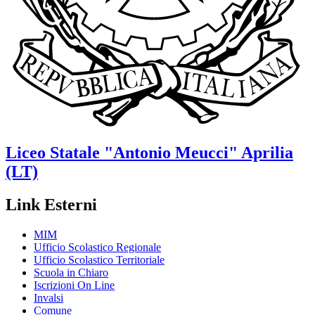
Liceo Statale
"Antonio Meucci"
Aprilia
(LT)
Link Esterni
MIM
Ufficio Scolastico Regionale
Ufficio Scolastico Territoriale
Scuola in Chiaro
Iscrizioni On Line
Invalsi
Comune