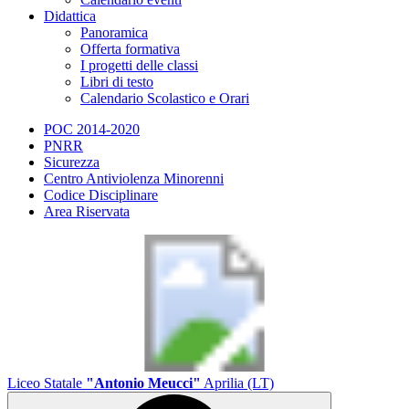
Didattica
Panoramica
Offerta formativa
I progetti delle classi
Libri di testo
Calendario Scolastico e Orari
POC 2014-2020
PNRR
Sicurezza
Centro Antiviolenza Minorenni
Codice Disciplinare
Area Riservata
Liceo Statale
"Antonio Meucci"
Aprilia (LT)