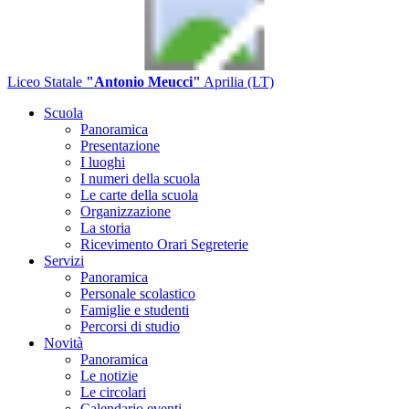
Liceo Statale
"Antonio Meucci"
Aprilia (LT)
Scuola
Panoramica
Presentazione
I luoghi
I numeri della scuola
Le carte della scuola
Organizzazione
La storia
Ricevimento Orari Segreterie
Servizi
Panoramica
Personale scolastico
Famiglie e studenti
Percorsi di studio
Novità
Panoramica
Le notizie
Le circolari
Calendario eventi