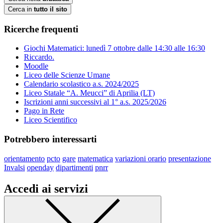
Cerca in
tutto il sito
Ricerche frequenti
Giochi Matematici: lunedì 7 ottobre dalle 14:30 alle 16:30
Riccardo.
Moodle
Liceo delle Scienze Umane
Calendario scolastico a.s. 2024/2025
Liceo Statale “A. Meucci” di Aprilia (LT)
Iscrizioni anni successivi al 1° a.s. 2025/2026
Pago in Rete
Liceo Scientifico
Potrebbero interessarti
orientamento
pcto
gare
matematica
variazioni orario
presentazione
Invalsi
openday
dipartimenti
pnrr
Accedi ai servizi