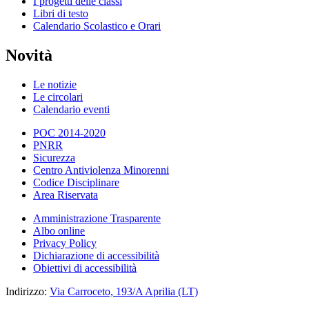
I progetti delle classi
Libri di testo
Calendario Scolastico e Orari
Novità
Le notizie
Le circolari
Calendario eventi
POC 2014-2020
PNRR
Sicurezza
Centro Antiviolenza Minorenni
Codice Disciplinare
Area Riservata
Amministrazione Trasparente
Albo online
Privacy Policy
Dichiarazione di accessibilità
Obiettivi di accessibilità
Indirizzo:
Via Carroceto, 193/A Aprilia (LT)