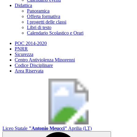
Didattica
Panoramica
Offerta formativa
I progetti delle classi
Libri di testo
Calendario Scolastico e Orari
POC 2014-2020
PNRR
Sicurezza
Centro Antiviolenza Minorenni
Codice Disciplinare
Area Riservata
Liceo Statale
"Antonio Meucci"
Aprilia (LT)