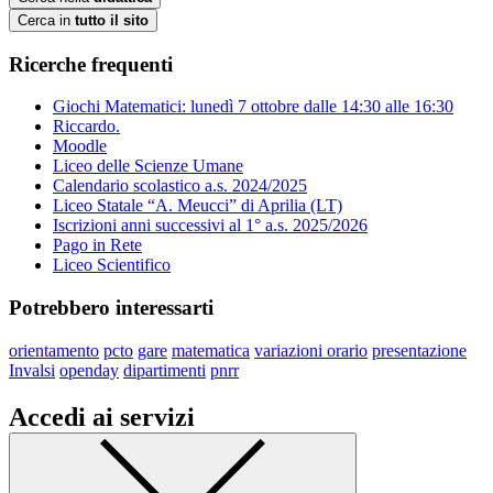
Cerca in
tutto il sito
Ricerche frequenti
Giochi Matematici: lunedì 7 ottobre dalle 14:30 alle 16:30
Riccardo.
Moodle
Liceo delle Scienze Umane
Calendario scolastico a.s. 2024/2025
Liceo Statale “A. Meucci” di Aprilia (LT)
Iscrizioni anni successivi al 1° a.s. 2025/2026
Pago in Rete
Liceo Scientifico
Potrebbero interessarti
orientamento
pcto
gare
matematica
variazioni orario
presentazione
Invalsi
openday
dipartimenti
pnrr
Accedi ai servizi