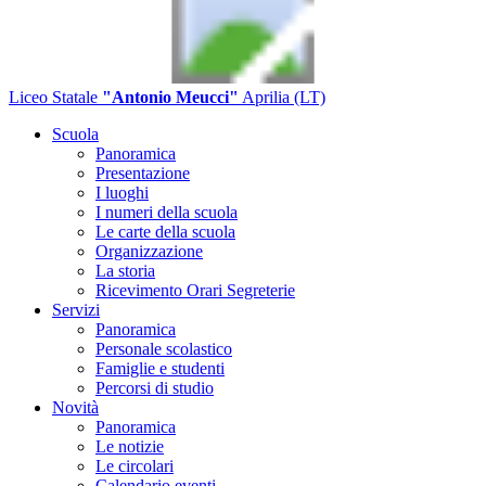
Liceo Statale
"Antonio Meucci"
Aprilia (LT)
Scuola
Panoramica
Presentazione
I luoghi
I numeri della scuola
Le carte della scuola
Organizzazione
La storia
Ricevimento Orari Segreterie
Servizi
Panoramica
Personale scolastico
Famiglie e studenti
Percorsi di studio
Novità
Panoramica
Le notizie
Le circolari
Calendario eventi