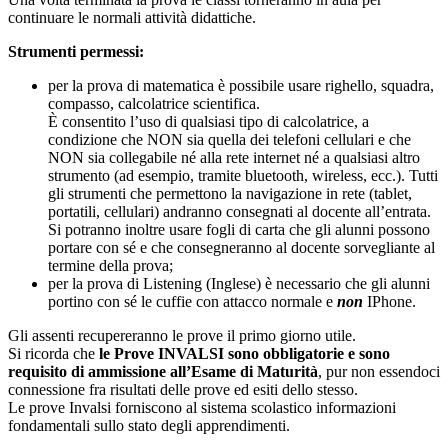
continuare le normali attività didattiche.
Strumenti permessi:
per la prova di matematica è possibile usare righello, squadra,
compasso, calcolatrice scientifica.
È consentito l’uso di qualsiasi tipo di calcolatrice, a
condizione che NON sia quella dei telefoni cellulari e che
NON sia collegabile né alla rete internet né a qualsiasi altro
strumento (ad esempio, tramite bluetooth, wireless, ecc.). Tutti
gli strumenti che permettono la navigazione in rete (tablet,
portatili, cellulari) andranno consegnati al docente all’entrata.
Si potranno inoltre usare fogli di carta che gli alunni possono
portare con sé e che consegneranno al docente sorvegliante al
termine della prova;
per la prova di Listening (Inglese) è necessario che gli alunni
portino con sé le cuffie con attacco normale e
non
IPhone.
Gli assenti recupereranno le prove il primo giorno utile.
Si ricorda che
le Prove INVALSI sono obbligatorie e sono
requisito di ammissione all’Esame di Maturità
, pur non essendoci
connessione fra risultati delle prove ed esiti dello stesso.
Le prove Invalsi forniscono al sistema scolastico informazioni
fondamentali sullo stato degli apprendimenti.