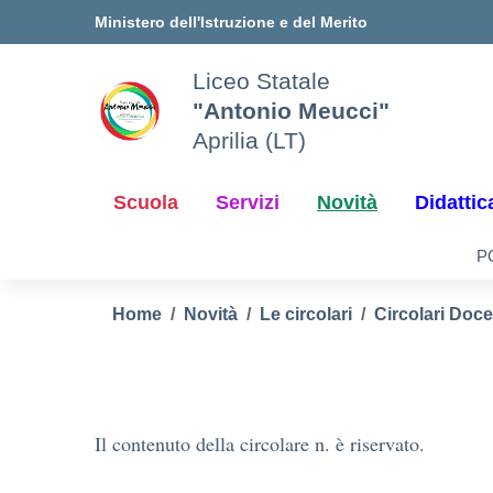
Vai ai contenuti
Vai al menu di navigazione
Vai al footer
Ministero dell'Istruzione e del Merito
Liceo Statale
"Antonio Meucci"
Aprilia (LT)
Scuola
Servizi
Novità
Didattic
P
Home
Novità
Le circolari
Circolari Doce
Il contenuto della circolare n. è riservato.