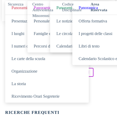
Sicurezza
Centro
Codice
Area
Panoramica
Panoramica
Panoramica
Panoramica
Antiviolenza
Disciplinare
Riservata
Minorenni
Presentazione
Personale scolastico
Le notizie
Offerta formativa
Cerca
I luoghi
Famiglie e studenti
Le circolari
I progetti delle classi
I numeri della scuola
Percorsi di studio
Calendario eventi
Libri di testo
Le carte della scuola
Calendario Scolastico e
SCUOLA
Cerca nella sezione
Organizzazione
NOVITÀ
SERVIZI
Cerca tra le
Cerca nei
La storia
DIDATTICA
Cerca nella
TUTTO IL SITO
Cerca in
Ricevimento Orari Segreterie
RICERCHE FREQUENTI