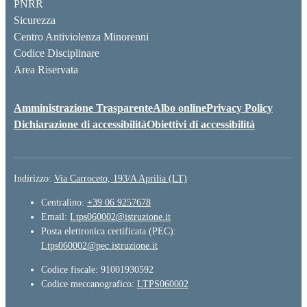
PNRR
Sicurezza
Centro Antiviolenza Minorenni
Codice Disciplinare
Area Riservata
Amministrazione Trasparente
Albo online
Privacy Policy
Dichiarazione di accessibilità
Obiettivi di accessibilità
Indirizzo:
Via Carroceto, 193/A Aprilia (LT)
Centralino:
+39 06 9257678
Email:
Ltps060002@istruzione.it
Posta elettronica certificata (PEC):
Ltps060002@pec.istruzione.it
Codice fiscale: 91001930592
Codice meccanografico:
LTPS060002