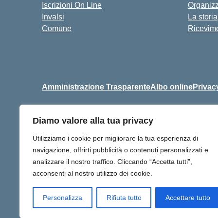
Iscrizioni On Line
Organiz
Invalsi
La storia
Comune
Ricevime
Amministrazione Trasparente
Albo online
Privac
Diamo valore alla tua privacy
Centralino:
+39 06 9257678
Utilizziamo i cookie per migliorare la tua esperienza di
navigazione, offrirti pubblicità o contenuti personalizzati e
analizzare il nostro traffico. Cliccando “Accetta tutti”,
acconsenti al nostro utilizzo dei cookie.
Personalizza
Rifiuta tutto
Accettare tutto