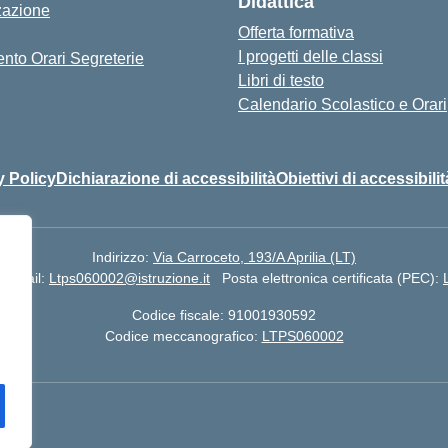
Didattica
zazione
Offerta formativa
I progetti delle classi
nto Orari Segreterie
Libri di testo
Calendario Scolastico e Orari
y Policy
Dichiarazione di accessibilità
Obiettivi di accessibilit
Indirizzo:
Via Carroceto, 193/A Aprilia (LT)
Email:
Ltps060002@istruzione.it
Posta elettronica certificata (PEC):
Codice fiscale: 91001930592
Codice meccanografico:
LTPS060002