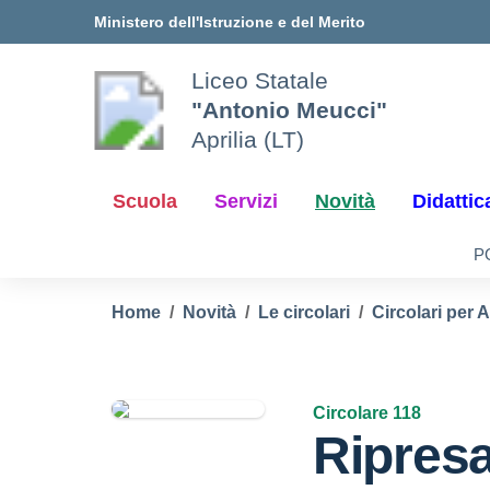
Vai ai contenuti
Vai al menu di navigazione
Vai al footer
Ministero dell'Istruzione e del Merito
Liceo Statale
"Antonio Meucci"
Aprilia (LT)
Scuola
Servizi
Novità
Didattic
P
Home
Novità
Le circolari
Circolari per 
Circolare 118
Ripres