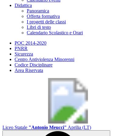
Didattica
Panoramica
Offerta formativa
I progetti delle classi
Libri di testo
Calendario Scolastico e Orari
POC 2014-2020
PNRR
Sicurezza
Centro Antiviolenza Minorenni
Codice Disciplinare
Area Riservata
Liceo Statale
"Antonio Meucci"
Aprilia (LT)