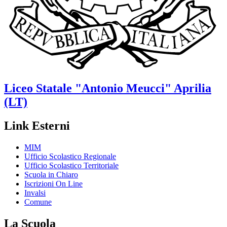
Liceo Statale
"Antonio Meucci"
Aprilia
(LT)
Link Esterni
MIM
Ufficio Scolastico Regionale
Ufficio Scolastico Territoriale
Scuola in Chiaro
Iscrizioni On Line
Invalsi
Comune
La Scuola