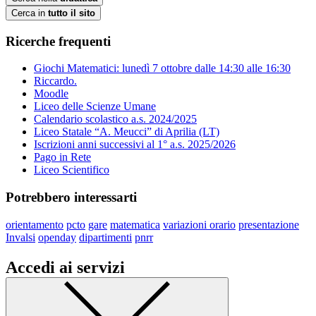
Cerca in
tutto il sito
Ricerche frequenti
Giochi Matematici: lunedì 7 ottobre dalle 14:30 alle 16:30
Riccardo.
Moodle
Liceo delle Scienze Umane
Calendario scolastico a.s. 2024/2025
Liceo Statale “A. Meucci” di Aprilia (LT)
Iscrizioni anni successivi al 1° a.s. 2025/2026
Pago in Rete
Liceo Scientifico
Potrebbero interessarti
orientamento
pcto
gare
matematica
variazioni orario
presentazione
Invalsi
openday
dipartimenti
pnrr
Accedi ai servizi