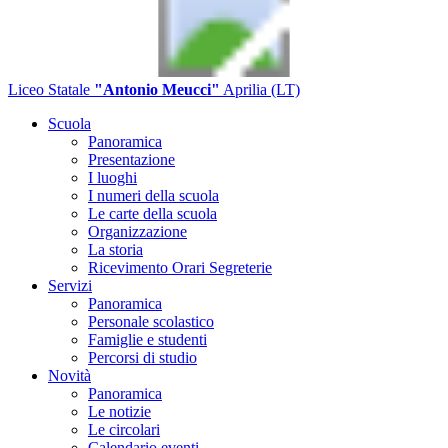
Liceo Statale
"Antonio Meucci"
Aprilia (LT)
Scuola
Panoramica
Presentazione
I luoghi
I numeri della scuola
Le carte della scuola
Organizzazione
La storia
Ricevimento Orari Segreterie
Servizi
Panoramica
Personale scolastico
Famiglie e studenti
Percorsi di studio
Novità
Panoramica
Le notizie
Le circolari
Calendario eventi