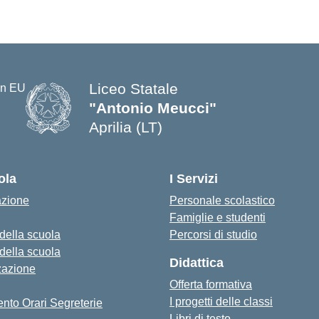
Liceo Statale
"Antonio Meucci"
Aprilia (LT)
ola
I Servizi
azione
Personale scolastico
Famiglie e studenti
 della scuola
Percorsi di studio
 della scuola
Didattica
zazione
Offerta formativa
I progetti delle classi
nto Orari Segreterie
Libri di testo