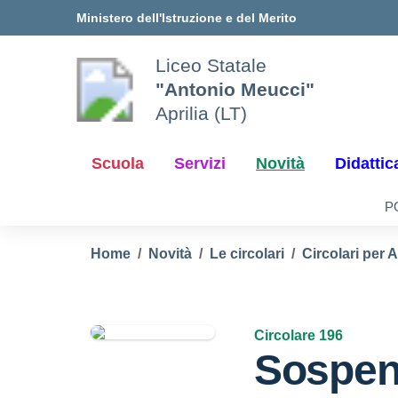
Vai ai contenuti
Vai al menu di navigazione
Vai al footer
Ministero dell'Istruzione e del Merito
Liceo Statale
"Antonio Meucci"
Aprilia (LT)
Scuola
Servizi
Novità
Didattic
P
Home
Novità
Le circolari
Circolari per 
Circolare 196
Sospens