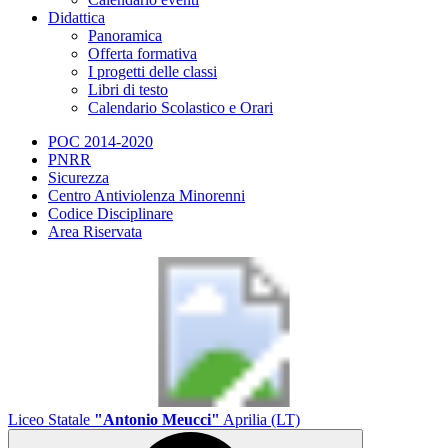
Didattica
Panoramica
Offerta formativa
I progetti delle classi
Libri di testo
Calendario Scolastico e Orari
POC 2014-2020
PNRR
Sicurezza
Centro Antiviolenza Minorenni
Codice Disciplinare
Area Riservata
Liceo Statale
"Antonio Meucci"
Aprilia (LT)