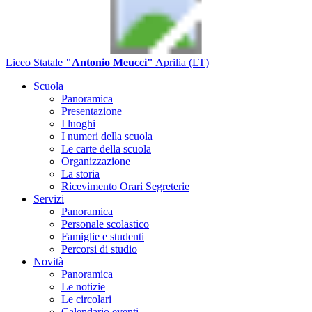
Liceo Statale
"Antonio Meucci"
Aprilia (LT)
Scuola
Panoramica
Presentazione
I luoghi
I numeri della scuola
Le carte della scuola
Organizzazione
La storia
Ricevimento Orari Segreterie
Servizi
Panoramica
Personale scolastico
Famiglie e studenti
Percorsi di studio
Novità
Panoramica
Le notizie
Le circolari
Calendario eventi