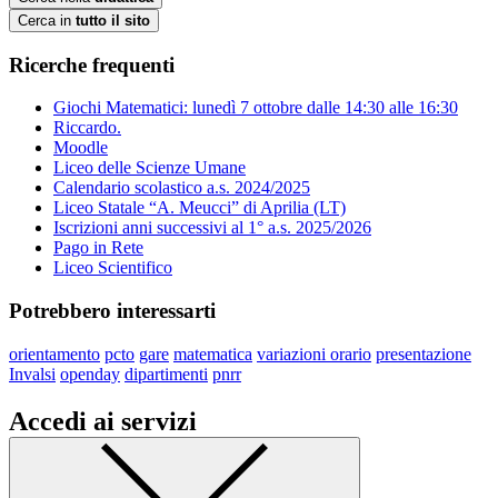
Cerca in
tutto il sito
Ricerche frequenti
Giochi Matematici: lunedì 7 ottobre dalle 14:30 alle 16:30
Riccardo.
Moodle
Liceo delle Scienze Umane
Calendario scolastico a.s. 2024/2025
Liceo Statale “A. Meucci” di Aprilia (LT)
Iscrizioni anni successivi al 1° a.s. 2025/2026
Pago in Rete
Liceo Scientifico
Potrebbero interessarti
orientamento
pcto
gare
matematica
variazioni orario
presentazione
Invalsi
openday
dipartimenti
pnrr
Accedi ai servizi