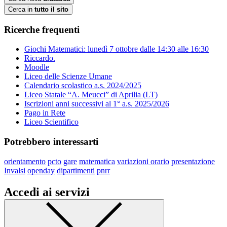
Cerca in
tutto il sito
Ricerche frequenti
Giochi Matematici: lunedì 7 ottobre dalle 14:30 alle 16:30
Riccardo.
Moodle
Liceo delle Scienze Umane
Calendario scolastico a.s. 2024/2025
Liceo Statale “A. Meucci” di Aprilia (LT)
Iscrizioni anni successivi al 1° a.s. 2025/2026
Pago in Rete
Liceo Scientifico
Potrebbero interessarti
orientamento
pcto
gare
matematica
variazioni orario
presentazione
Invalsi
openday
dipartimenti
pnrr
Accedi ai servizi