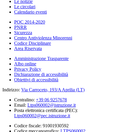
Le notizie
Le circolari
Calendario eventi
POC 2014-2020
PNRR
Sicurezza
Centro Antiviolenza Minorenni
Codice Disciplinare
Area Riservata
Amministrazione Trasparente
Albo online
Privacy Policy
Dichiarazione di accessibilità
Obiettivi di accessibilità
Indirizzo:
Via Carroceto, 193/A Aprilia (LT)
Centralino:
+39 06 9257678
Email:
Ltps060002@istruzione.it
Posta elettronica certificata (PEC):
Ltps060002@pec.istruzione.it
Codice fiscale: 91001930592
Codice meccanografico:
LTPS060002