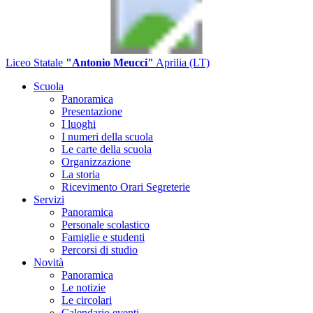
Liceo Statale
"Antonio Meucci"
Aprilia (LT)
Scuola
Panoramica
Presentazione
I luoghi
I numeri della scuola
Le carte della scuola
Organizzazione
La storia
Ricevimento Orari Segreterie
Servizi
Panoramica
Personale scolastico
Famiglie e studenti
Percorsi di studio
Novità
Panoramica
Le notizie
Le circolari
Calendario eventi