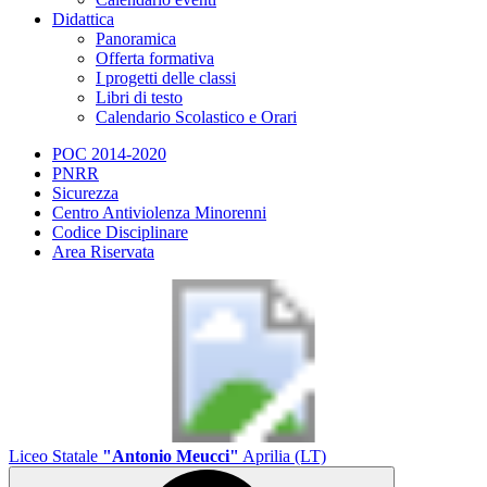
Didattica
Panoramica
Offerta formativa
I progetti delle classi
Libri di testo
Calendario Scolastico e Orari
POC 2014-2020
PNRR
Sicurezza
Centro Antiviolenza Minorenni
Codice Disciplinare
Area Riservata
Liceo Statale
"Antonio Meucci"
Aprilia (LT)