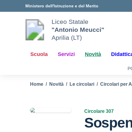
Vai ai contenuti
Vai al menu di navigazione
Vai al footer
Ministero dell'Istruzione e del Merito
Liceo Statale
"Antonio Meucci"
Aprilia (LT)
Scuola
Servizi
Novità
Didattic
P
Home
Novità
Le circolari
Circolari per 
Circolare 307
Sospen