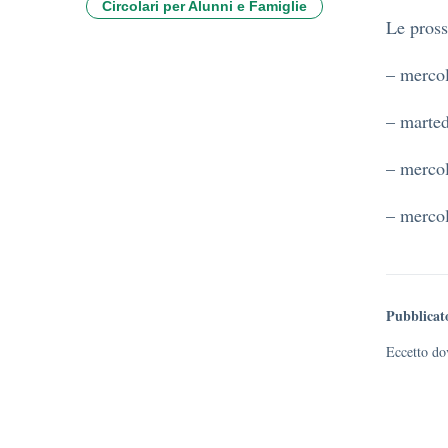
Circolari per Alunni e Famiglie
Le pross
– mercol
– marted
– merco
– merco
Pubblicat
Eccetto dov