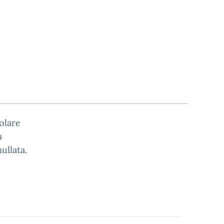
olare
a
ullata.