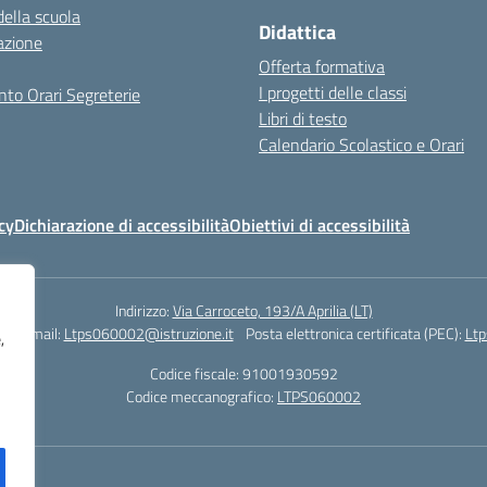
della scuola
Didattica
azione
Offerta formativa
I progetti delle classi
to Orari Segreterie
Libri di testo
Calendario Scolastico e Orari
cy
Dichiarazione di accessibilità
Obiettivi di accessibilità
Indirizzo:
Via Carroceto, 193/A Aprilia (LT)
78
Email:
Ltps060002@istruzione.it
Posta elettronica certificata (PEC):
Ltp
,
Codice fiscale: 91001930592
Codice meccanografico:
LTPS060002