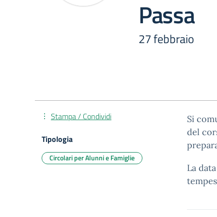
Passa
27 febbraio
Stampa / Condividi
Si comu
del cor
Tipologia
prepara
Circolari per Alunni e Famiglie
La data
tempest