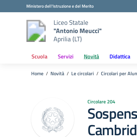
Vai ai contenuti
Vai al menu di navigazione
Vai al footer
Ministero dell'Istruzione e del Merito
Liceo Statale
"Antonio Meucci"
Aprilia (LT)
Scuola
Servizi
Novità
Didattica
Home
Novità
Le circolari
Circolari per Alu
Circolare 204
Sospens
Cambrid