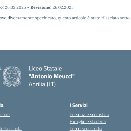
o:
26.02.2025
-
Revisione:
26.02.2025
ove diversamente specificato, questo articolo è stato rilasciato sott
Liceo Statale
"Antonio Meucci"
Aprilia (LT)
la
I Servizi
zione
Personale scolastico
Famiglie e studenti
della scuola
Percorsi di studio