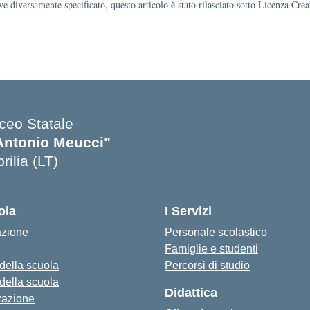
e diversamente specificato, questo articolo è stato rilasciato sotto Licenza Cr
iceo Statale
Antonio Meucci"
rilia (LT)
ola
I Servizi
azione
Personale scolastico
Famiglie e studenti
 della scuola
Percorsi di studio
 della scuola
Didattica
zazione