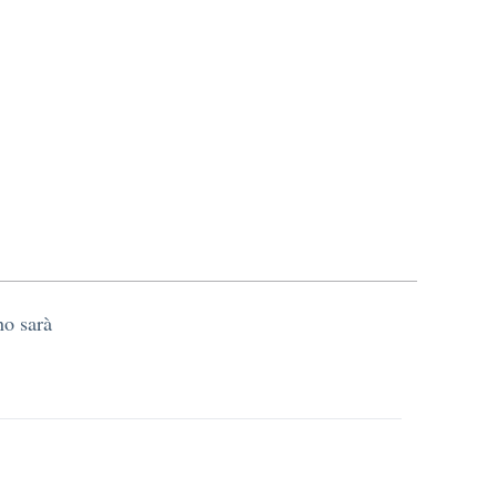
ino
sarà