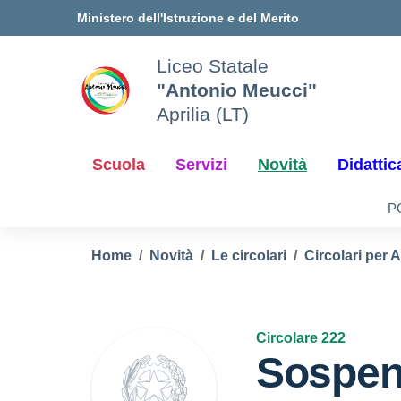
Vai ai contenuti
Vai al menu di navigazione
Vai al footer
Ministero dell'Istruzione e del Merito
Liceo Statale
"Antonio Meucci"
Aprilia (LT)
Scuola
Servizi
Novità
Didattic
P
Home
Novità
Le circolari
Circolari per 
Circolare 222
Sospen