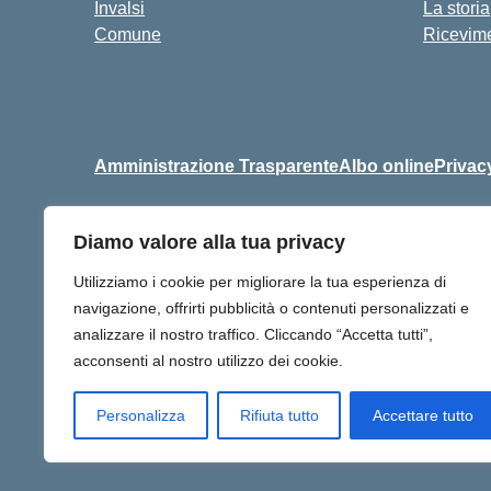
Invalsi
La storia
Comune
Ricevime
Amministrazione Trasparente
Albo online
Privac
Diamo valore alla tua privacy
Centralino:
+39 06 9257678
Utilizziamo i cookie per migliorare la tua esperienza di
navigazione, offrirti pubblicità o contenuti personalizzati e
analizzare il nostro traffico. Cliccando “Accetta tutti”,
acconsenti al nostro utilizzo dei cookie.
Personalizza
Rifiuta tutto
Accettare tutto