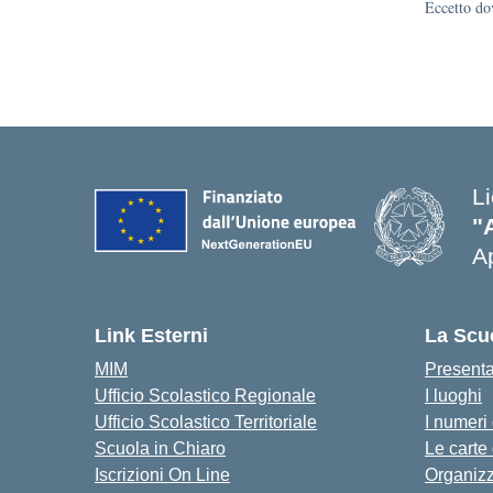
Eccetto dov
L
"
Ap
Link Esterni
La Scu
MIM
Present
Ufficio Scolastico Regionale
I luoghi
Ufficio Scolastico Territoriale
I numeri
Scuola in Chiaro
Le carte
Iscrizioni On Line
Organiz