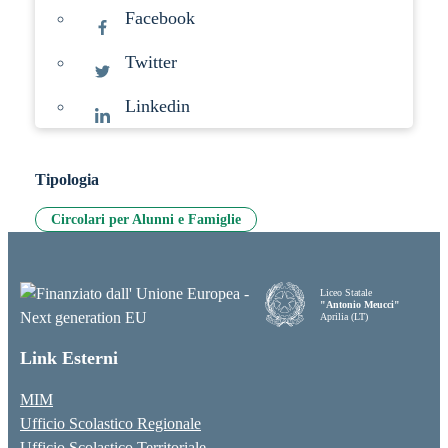
Facebook
Twitter
Linkedin
Tipologia
Circolari per Alunni e Famiglie
Liceo Statale
"Antonio Meucci"
Aprilia (LT)
Link Esterni
MIM
Ufficio Scolastico Regionale
Ufficio Scolastico Territoriale