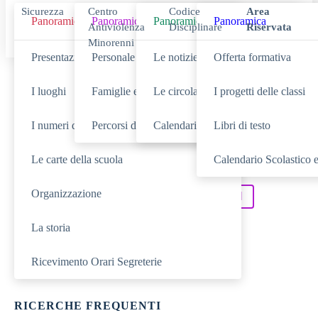
Sicurezza
Centro
Codice
Area
Panoramica
Panoramica
Panoramica
Panoramica
Antiviolenza
Disciplinare
Riservata
Minorenni
Presentazione
Personale scolastico
Le notizie
Offerta formativa
Cerca
I luoghi
Famiglie e studenti
Le circolari
I progetti delle classi
I numeri della scuola
Percorsi di studio
Calendario eventi
Libri di testo
Le carte della scuola
Calendario Scolastico e
SCUOLA
Cerca nella sezione
Organizzazione
NOVITÀ
SERVIZI
Cerca tra le
Cerca nei
La storia
DIDATTICA
Cerca nella
TUTTO IL SITO
Cerca in
Ricevimento Orari Segreterie
RICERCHE FREQUENTI