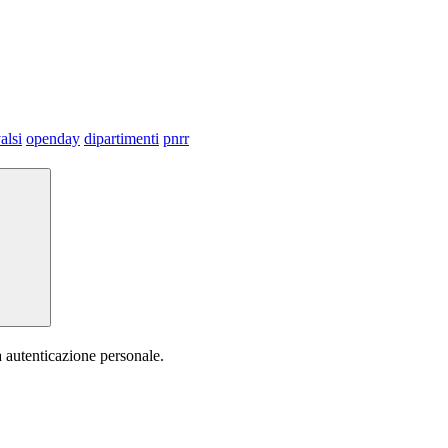
alsi
openday
dipartimenti
pnrr
a autenticazione personale.