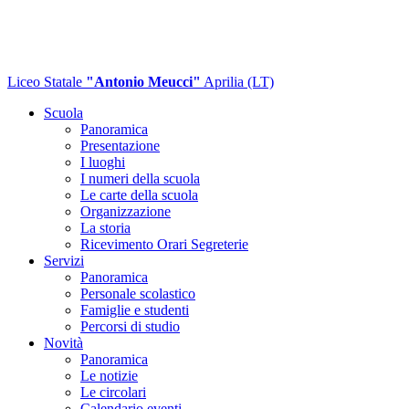
Liceo Statale
"Antonio Meucci"
Aprilia (LT)
Scuola
Panoramica
Presentazione
I luoghi
I numeri della scuola
Le carte della scuola
Organizzazione
La storia
Ricevimento Orari Segreterie
Servizi
Panoramica
Personale scolastico
Famiglie e studenti
Percorsi di studio
Novità
Panoramica
Le notizie
Le circolari
Calendario eventi