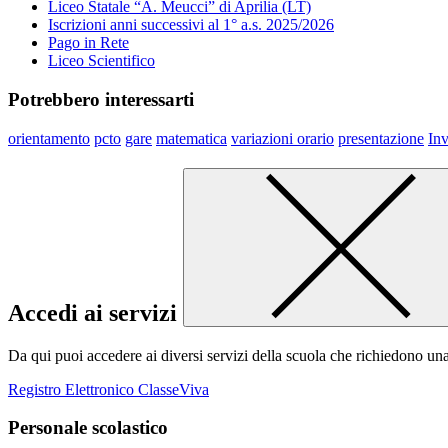
Liceo Statale “A. Meucci” di Aprilia (LT)
Iscrizioni anni successivi al 1° a.s. 2025/2026
Pago in Rete
Liceo Scientifico
Potrebbero interessarti
orientamento
pcto
gare
matematica
variazioni orario
presentazione
Inv
Accedi ai servizi
Da qui puoi accedere ai diversi servizi della scuola che richiedono un
Registro Elettronico ClasseViva
Personale scolastico