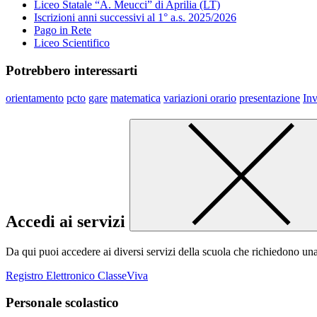
Liceo Statale “A. Meucci” di Aprilia (LT)
Iscrizioni anni successivi al 1° a.s. 2025/2026
Pago in Rete
Liceo Scientifico
Potrebbero interessarti
orientamento
pcto
gare
matematica
variazioni orario
presentazione
Inv
Accedi ai servizi
Da qui puoi accedere ai diversi servizi della scuola che richiedono un
Registro Elettronico ClasseViva
Personale scolastico