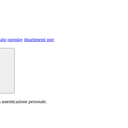
alsi
openday
dipartimenti
pnrr
a autenticazione personale.