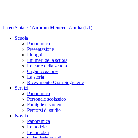
Liceo Statale
"Antonio Meucci"
Aprilia (LT)
Scuola
Panoramica
Presentazione
I luoghi
I numeri della scuola
Le carte della scuola
Organizzazione
La storia
Ricevimento Orari Segreterie
Servizi
Panoramica
Personale scolastico
Famiglie e studenti
Percorsi di studio
Novità
Panoramica
Le notizie
Le circolari
Calendario eventi