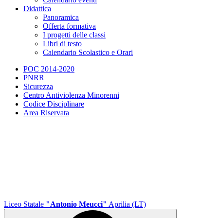
Didattica
Panoramica
Offerta formativa
I progetti delle classi
Libri di testo
Calendario Scolastico e Orari
POC 2014-2020
PNRR
Sicurezza
Centro Antiviolenza Minorenni
Codice Disciplinare
Area Riservata
Liceo Statale
"Antonio Meucci"
Aprilia (LT)