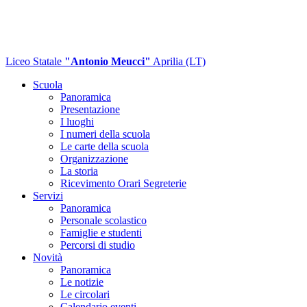
Liceo Statale
"Antonio Meucci"
Aprilia (LT)
Scuola
Panoramica
Presentazione
I luoghi
I numeri della scuola
Le carte della scuola
Organizzazione
La storia
Ricevimento Orari Segreterie
Servizi
Panoramica
Personale scolastico
Famiglie e studenti
Percorsi di studio
Novità
Panoramica
Le notizie
Le circolari
Calendario eventi