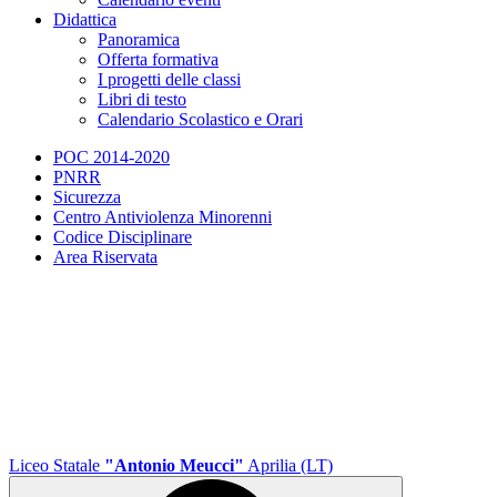
Didattica
Panoramica
Offerta formativa
I progetti delle classi
Libri di testo
Calendario Scolastico e Orari
POC 2014-2020
PNRR
Sicurezza
Centro Antiviolenza Minorenni
Codice Disciplinare
Area Riservata
Liceo Statale
"Antonio Meucci"
Aprilia (LT)