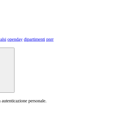
alsi
openday
dipartimenti
pnrr
a autenticazione personale.