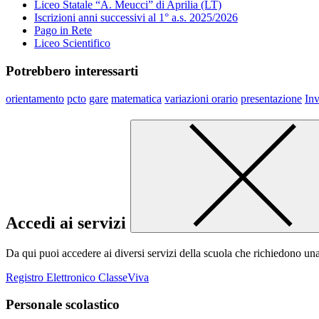
Liceo Statale “A. Meucci” di Aprilia (LT)
Iscrizioni anni successivi al 1° a.s. 2025/2026
Pago in Rete
Liceo Scientifico
Potrebbero interessarti
orientamento
pcto
gare
matematica
variazioni orario
presentazione
Inv
Accedi ai servizi
Da qui puoi accedere ai diversi servizi della scuola che richiedono un
Registro Elettronico ClasseViva
Personale scolastico