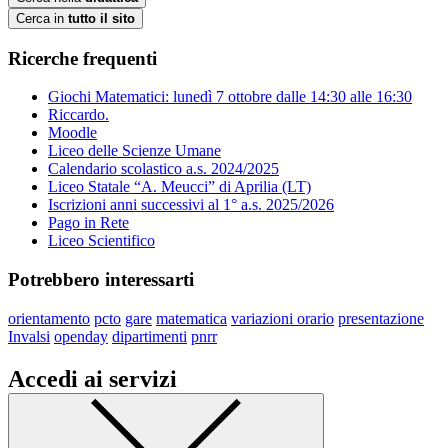
Cerca in
tutto il sito
Ricerche frequenti
Giochi Matematici: lunedì 7 ottobre dalle 14:30 alle 16:30
Riccardo.
Moodle
Liceo delle Scienze Umane
Calendario scolastico a.s. 2024/2025
Liceo Statale “A. Meucci” di Aprilia (LT)
Iscrizioni anni successivi al 1° a.s. 2025/2026
Pago in Rete
Liceo Scientifico
Potrebbero interessarti
orientamento
pcto
gare
matematica
variazioni orario
presentazione
Invalsi
openday
dipartimenti
pnrr
Accedi ai servizi