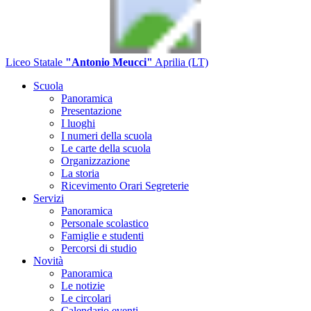
Liceo Statale
"Antonio Meucci"
Aprilia (LT)
Scuola
Panoramica
Presentazione
I luoghi
I numeri della scuola
Le carte della scuola
Organizzazione
La storia
Ricevimento Orari Segreterie
Servizi
Panoramica
Personale scolastico
Famiglie e studenti
Percorsi di studio
Novità
Panoramica
Le notizie
Le circolari
Calendario eventi