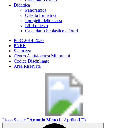
Didattica
Panoramica
Offerta formativa
I progetti delle classi
Libri di testo
Calendario Scolastico e Orari
POC 2014-2020
PNRR
Sicurezza
Centro Antiviolenza Minorenni
Codice Disciplinare
Area Riservata
Liceo Statale
"Antonio Meucci"
Aprilia (LT)