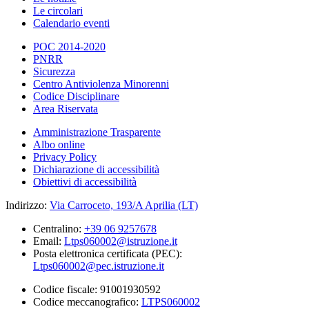
Le circolari
Calendario eventi
POC 2014-2020
PNRR
Sicurezza
Centro Antiviolenza Minorenni
Codice Disciplinare
Area Riservata
Amministrazione Trasparente
Albo online
Privacy Policy
Dichiarazione di accessibilità
Obiettivi di accessibilità
Indirizzo:
Via Carroceto, 193/A Aprilia (LT)
Centralino:
+39 06 9257678
Email:
Ltps060002@istruzione.it
Posta elettronica certificata (PEC):
Ltps060002@pec.istruzione.it
Codice fiscale: 91001930592
Codice meccanografico:
LTPS060002