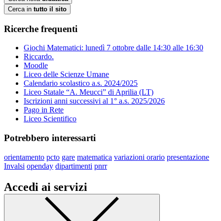
Cerca in
tutto il sito
Ricerche frequenti
Giochi Matematici: lunedì 7 ottobre dalle 14:30 alle 16:30
Riccardo.
Moodle
Liceo delle Scienze Umane
Calendario scolastico a.s. 2024/2025
Liceo Statale “A. Meucci” di Aprilia (LT)
Iscrizioni anni successivi al 1° a.s. 2025/2026
Pago in Rete
Liceo Scientifico
Potrebbero interessarti
orientamento
pcto
gare
matematica
variazioni orario
presentazione
Invalsi
openday
dipartimenti
pnrr
Accedi ai servizi