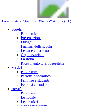
Liceo Statale
"Antonio Meucci"
Aprilia (LT)
Scuola
Panoramica
Presentazione
I luoghi
I numeri della scuola
Le carte della scuola
Organizzazione
La storia
Ricevimento Orari Segreterie
Servizi
Panoramica
Personale scolastico
Famiglie e studenti
Percorsi di studio
Novità
Panoramica
Le notizie
Le circolari
Calendario eventi