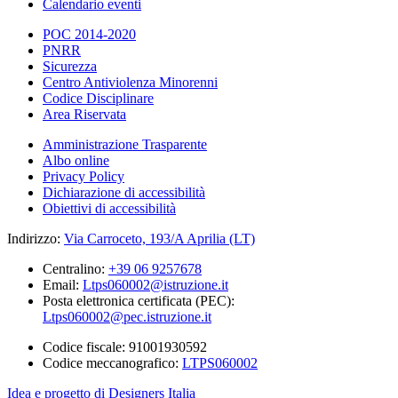
Calendario eventi
POC 2014-2020
PNRR
Sicurezza
Centro Antiviolenza Minorenni
Codice Disciplinare
Area Riservata
Amministrazione Trasparente
Albo online
Privacy Policy
Dichiarazione di accessibilità
Obiettivi di accessibilità
Indirizzo:
Via Carroceto, 193/A Aprilia (LT)
Centralino:
+39 06 9257678
Email:
Ltps060002@istruzione.it
Posta elettronica certificata (PEC):
Ltps060002@pec.istruzione.it
Codice fiscale: 91001930592
Codice meccanografico:
LTPS060002
Idea e progetto di Designers Italia