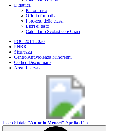
Didattica
Panoramica
Offerta formativa
I progetti delle classi
Libri di testo
Calendario Scolastico e Orari
POC 2014-2020
PNRR
Sicurezza
Centro Antiviolenza Minorenni
Codice Disciplinare
Area Riservata
Liceo Statale
"Antonio Meucci"
Aprilia (LT)