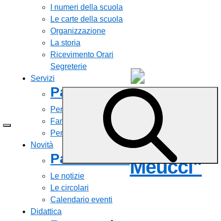
I numeri della scuola
Le carte della scuola
Organizzazione
La storia
Ricevimento Orari
Segreterie
Servizi
Panoramica
Liceo
Personale scolastico
Statale
Famiglie e studenti
Percorsi di studio
"Antonio
Novità
Panoramica
Meucci"
Le notizie
Le circolari
Calendario eventi
Didattica