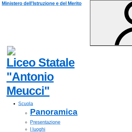
Vai ai contenuti
Vai al menu di navigazione
Vai al footer
Ministero dell'Istruzione e del Merito
Liceo Statale
"Antonio
Meucci"
Scuola
Panoramica
Presentazione
I luoghi