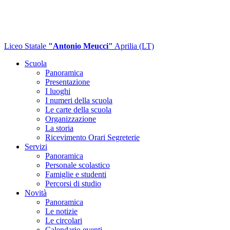
Liceo Statale
"Antonio Meucci"
Aprilia (LT)
Scuola
Panoramica
Presentazione
I luoghi
I numeri della scuola
Le carte della scuola
Organizzazione
La storia
Ricevimento Orari Segreterie
Servizi
Panoramica
Personale scolastico
Famiglie e studenti
Percorsi di studio
Novità
Panoramica
Le notizie
Le circolari
Calendario eventi