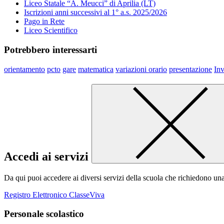
Liceo Statale “A. Meucci” di Aprilia (LT)
Iscrizioni anni successivi al 1° a.s. 2025/2026
Pago in Rete
Liceo Scientifico
Potrebbero interessarti
orientamento
pcto
gare
matematica
variazioni orario
presentazione
Inv
Accedi ai servizi
Da qui puoi accedere ai diversi servizi della scuola che richiedono un
Registro Elettronico ClasseViva
Personale scolastico