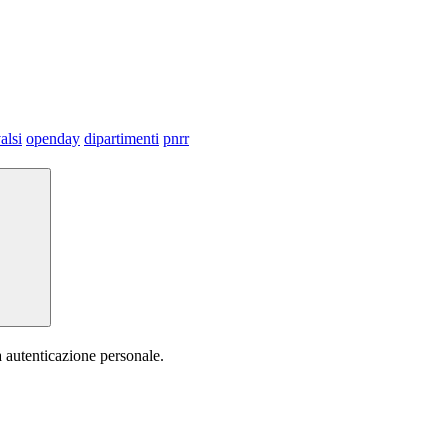
alsi
openday
dipartimenti
pnrr
a autenticazione personale.