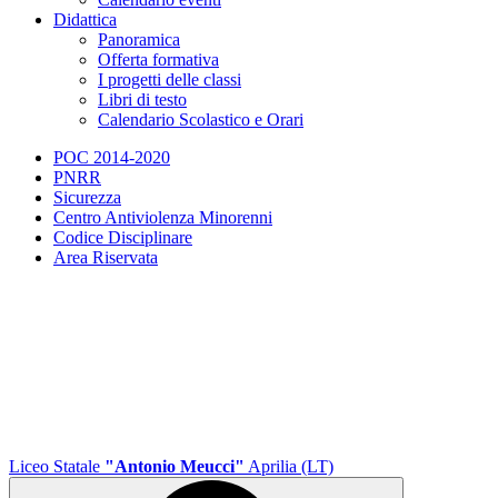
Didattica
Panoramica
Offerta formativa
I progetti delle classi
Libri di testo
Calendario Scolastico e Orari
POC 2014-2020
PNRR
Sicurezza
Centro Antiviolenza Minorenni
Codice Disciplinare
Area Riservata
Liceo Statale
"Antonio Meucci"
Aprilia (LT)