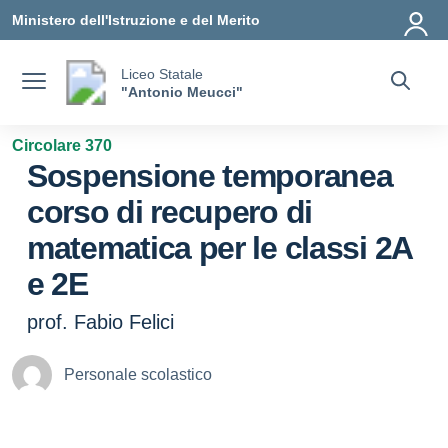
Vai ai contenuti
Vai al menu di navigazione
Vai al footer
Ministero dell'Istruzione e del Merito
Liceo Statale
"Antonio Meucci"
Circolare 370
Sospensione temporanea
corso di recupero di
matematica per le classi 2A
e 2E
prof. Fabio Felici
Personale scolastico