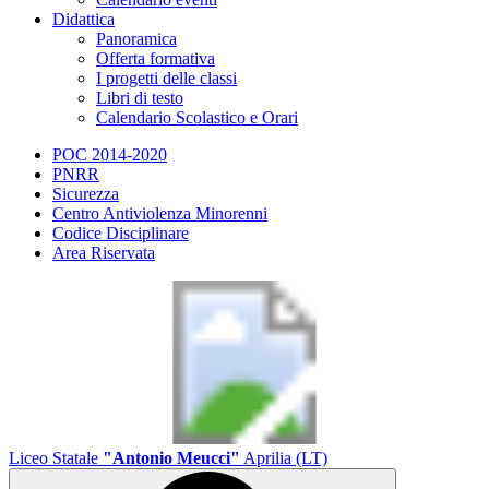
Didattica
Panoramica
Offerta formativa
I progetti delle classi
Libri di testo
Calendario Scolastico e Orari
POC 2014-2020
PNRR
Sicurezza
Centro Antiviolenza Minorenni
Codice Disciplinare
Area Riservata
Liceo Statale
"Antonio Meucci"
Aprilia (LT)