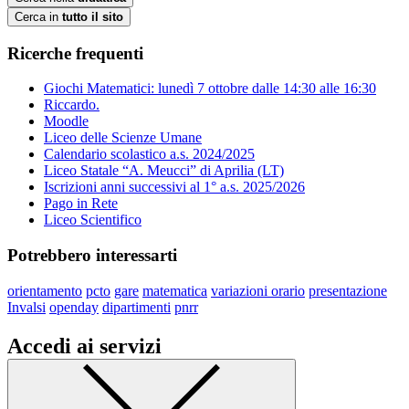
Cerca in
tutto il sito
Ricerche frequenti
Giochi Matematici: lunedì 7 ottobre dalle 14:30 alle 16:30
Riccardo.
Moodle
Liceo delle Scienze Umane
Calendario scolastico a.s. 2024/2025
Liceo Statale “A. Meucci” di Aprilia (LT)
Iscrizioni anni successivi al 1° a.s. 2025/2026
Pago in Rete
Liceo Scientifico
Potrebbero interessarti
orientamento
pcto
gare
matematica
variazioni orario
presentazione
Invalsi
openday
dipartimenti
pnrr
Accedi ai servizi