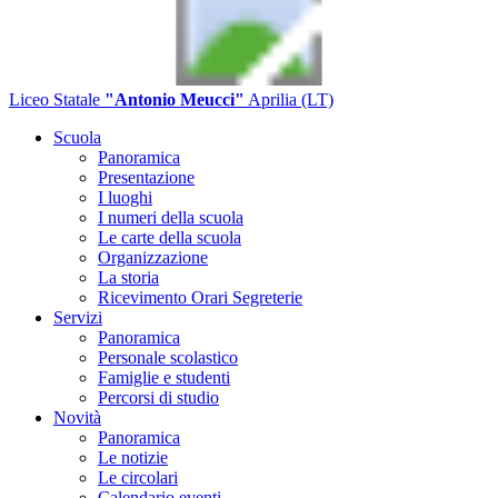
Liceo Statale
"Antonio Meucci"
Aprilia (LT)
Scuola
Panoramica
Presentazione
I luoghi
I numeri della scuola
Le carte della scuola
Organizzazione
La storia
Ricevimento Orari Segreterie
Servizi
Panoramica
Personale scolastico
Famiglie e studenti
Percorsi di studio
Novità
Panoramica
Le notizie
Le circolari
Calendario eventi