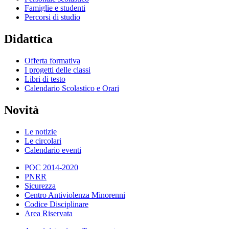
Famiglie e studenti
Percorsi di studio
Didattica
Offerta formativa
I progetti delle classi
Libri di testo
Calendario Scolastico e Orari
Novità
Le notizie
Le circolari
Calendario eventi
POC 2014-2020
PNRR
Sicurezza
Centro Antiviolenza Minorenni
Codice Disciplinare
Area Riservata