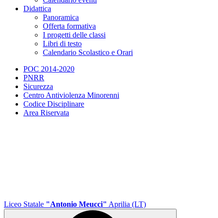
Didattica
Panoramica
Offerta formativa
I progetti delle classi
Libri di testo
Calendario Scolastico e Orari
POC 2014-2020
PNRR
Sicurezza
Centro Antiviolenza Minorenni
Codice Disciplinare
Area Riservata
Liceo Statale
"Antonio Meucci"
Aprilia (LT)