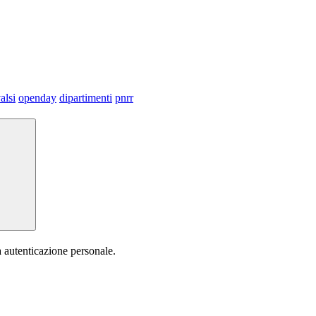
alsi
openday
dipartimenti
pnrr
a autenticazione personale.