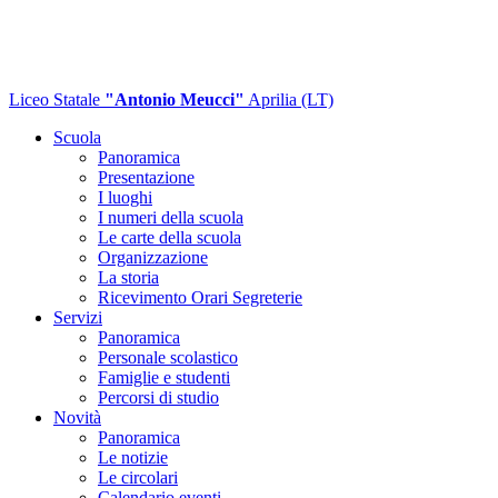
Liceo Statale
"Antonio Meucci"
Aprilia (LT)
Scuola
Panoramica
Presentazione
I luoghi
I numeri della scuola
Le carte della scuola
Organizzazione
La storia
Ricevimento Orari Segreterie
Servizi
Panoramica
Personale scolastico
Famiglie e studenti
Percorsi di studio
Novità
Panoramica
Le notizie
Le circolari
Calendario eventi