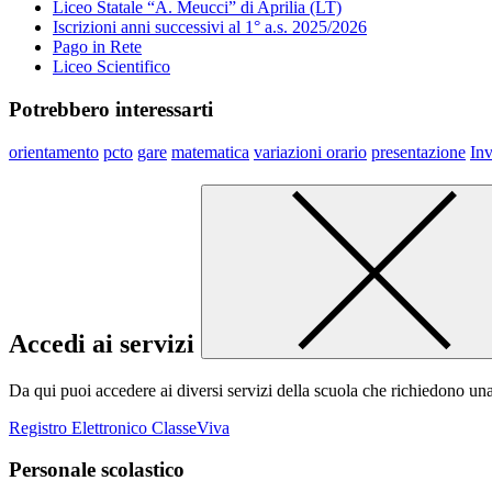
Liceo Statale “A. Meucci” di Aprilia (LT)
Iscrizioni anni successivi al 1° a.s. 2025/2026
Pago in Rete
Liceo Scientifico
Potrebbero interessarti
orientamento
pcto
gare
matematica
variazioni orario
presentazione
Inv
Accedi ai servizi
Da qui puoi accedere ai diversi servizi della scuola che richiedono un
Registro Elettronico ClasseViva
Personale scolastico