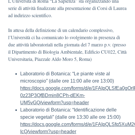
L’Università di Roma “La Sapienza” sta organizzando una
serie di attività finalizzate alla presentazione di Corsi di Laurea
ad indirizzo scientifico.
In attesa della definizione di un calendario complessivo,
l’Università ci ha comunicato lo svolgimento in presenza di
due attività laboratoriali nella giornata del 7 marzo p.v. (presso
il Dipartimento di Biologia Ambientale, Edificio CU022, Città
Universitaria, Piazzale Aldo Moro 5, Roma)
Laboratorio di Botanica: “Le piante viste al
microscopio” (dalle ore 11:00 alle ore 13:00)
https://docs.google.com/forms/d/e/1FAIpQLSfEa0g
0z23P3QfBDmin8CPh-dEKm-
UM5vGQ/viewform?usp=header
Laboratorio di Botanica: “Identificazione delle
specie vegetali” (dalle ore 13:30 alle ore 15:00)
https://docs.google.com/forms/d/e/1FAIpQLSfq
IcQ/viewform?usp=header