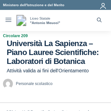
Vai ai contenuti
Vai al menu di navigazione
Vai al footer
Ministero dell'Istruzione e del Merito
Liceo Statale
"Antonio Meucci"
Circolare 209
Università La Sapienza –
Piano Lauree Scientifiche:
Laboratori di Botanica
Attività valida ai fini dell'Orientamento
Personale scolastico