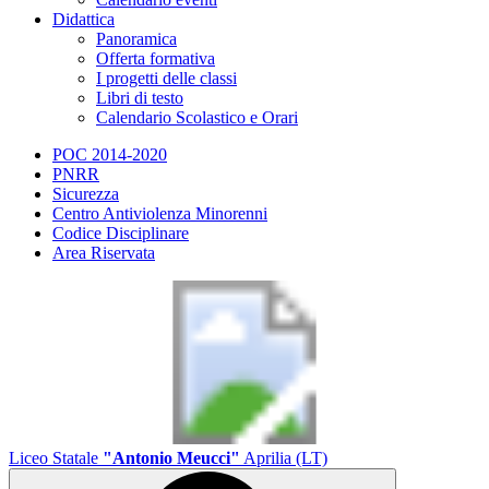
Didattica
Panoramica
Offerta formativa
I progetti delle classi
Libri di testo
Calendario Scolastico e Orari
POC 2014-2020
PNRR
Sicurezza
Centro Antiviolenza Minorenni
Codice Disciplinare
Area Riservata
Liceo Statale
"Antonio Meucci"
Aprilia (LT)