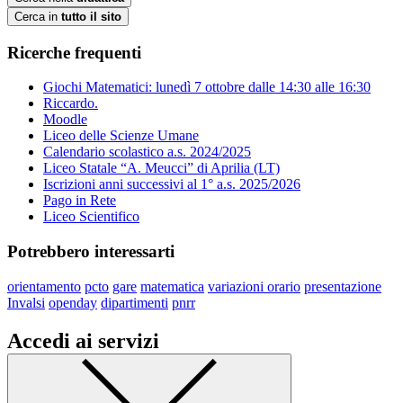
Cerca in
tutto il sito
Ricerche frequenti
Giochi Matematici: lunedì 7 ottobre dalle 14:30 alle 16:30
Riccardo.
Moodle
Liceo delle Scienze Umane
Calendario scolastico a.s. 2024/2025
Liceo Statale “A. Meucci” di Aprilia (LT)
Iscrizioni anni successivi al 1° a.s. 2025/2026
Pago in Rete
Liceo Scientifico
Potrebbero interessarti
orientamento
pcto
gare
matematica
variazioni orario
presentazione
Invalsi
openday
dipartimenti
pnrr
Accedi ai servizi