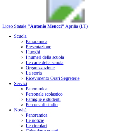
Liceo Statale
"Antonio Meucci"
Aprilia (LT)
Scuola
Panoramica
Presentazione
I luoghi
I numeri della scuola
Le carte della scuola
Organizzazione
La storia
Ricevimento Orari Segreterie
Servizi
Panoramica
Personale scolastico
Famiglie e studenti
Percorsi di studio
Novità
Panoramica
Le notizie
Le circolari
Calendario eventi