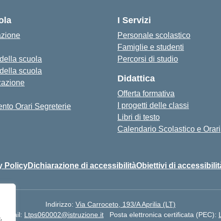
ola
I Servizi
azione
Personale scolastico
Famiglie e studenti
 della scuola
Percorsi di studio
 della scuola
Didattica
zazione
Offerta formativa
I progetti delle classi
nto Orari Segreterie
Libri di testo
Calendario Scolastico e Orari
y Policy
Dichiarazione di accessibilità
Obiettivi di accessibilit
Indirizzo:
Via Carroceto, 193/A Aprilia (LT)
Email:
Ltps060002@istruzione.it
Posta elettronica certificata (PEC):
,