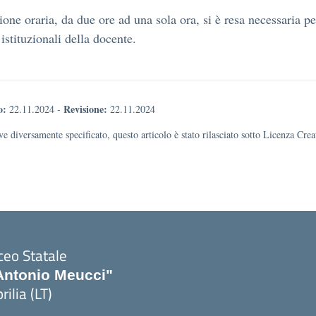
ione oraria, da due ore ad una sola ora, si è resa necessaria pe
istituzionali della docente.
o:
Revisione:
22.11.2024
-
22.11.2024
e diversamente specificato, questo articolo è stato rilasciato sotto Licenza Cr
ceo Statale
Antonio Meucci"
rilia (LT)