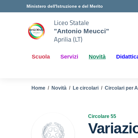
Vai ai contenuti
Vai al menu di navigazione
Vai al footer
Ministero dell'Istruzione e del Merito
Liceo Statale
"Antonio Meucci"
Aprilia (LT)
Scuola
Servizi
Novità
Didattic
Home
Novità
Le circolari
Circolari per 
Circolare 55
Variazi