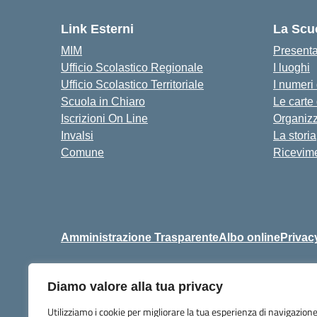
Link Esterni
La Scu
MIM
Present
Ufficio Scolastico Regionale
I luoghi
Ufficio Scolastico Territoriale
I numeri
Scuola in Chiaro
Le carte
Iscrizioni On Line
Organiz
Invalsi
La storia
Comune
Ricevime
Amministrazione Trasparente
Albo online
Privac
Diamo valore alla tua privacy
Centralino:
+39 06 9257678
Utilizziamo i cookie per migliorare la tua esperienza di navigazione