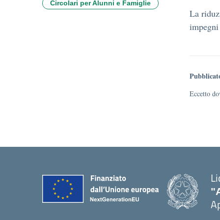
Circolari per Alunni e Famiglie
La riduz
impegni 
Pubblicat
Eccetto dov
Li
"
Ap