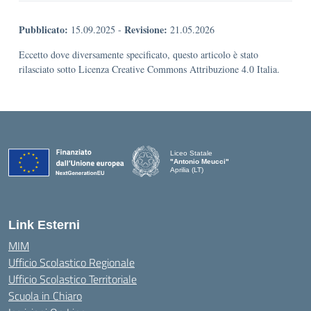
Pubblicato:
Revisione:
15.09.2025
-
21.05.2026
Eccetto dove diversamente specificato, questo articolo è stato
rilasciato sotto Licenza Creative Commons Attribuzione 4.0 Italia.
Liceo Statale
"Antonio Meucci"
Aprilia (LT)
Link Esterni
MIM
Ufficio Scolastico Regionale
Ufficio Scolastico Territoriale
Scuola in Chiaro