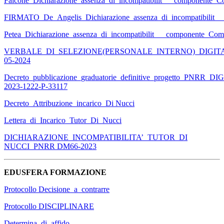
Falcone_Dichiarazione_assenza_di_incompatibilit___componente_
FIRMATO_De_Angelis_Dichiarazione_assenza_di_incompatibilit__
Petea_Dichiarazione_assenza_di_incompatibilit___componente_Com
VERBALE_DI_SELEZIONE(PERSONALE_INTERNO)_DIGIT
05-2024
Decreto_pubblicazione_graduatorie_definitive_progetto_PNRR_
2023-1222-P-33117
Decreto_Attribuzione_incarico_Di Nucci
Lettera_di_Incarico_Tutor_Di_Nucci
DICHIARAZIONE_INCOMPATIBILITA’_TUTOR_DI
NUCCI_PNRR DM66-2023
EDUSFERA FORMAZIONE
Protocollo Decisione_a_contrarre
Protocollo DISCIPLINARE
Determina_di_affido