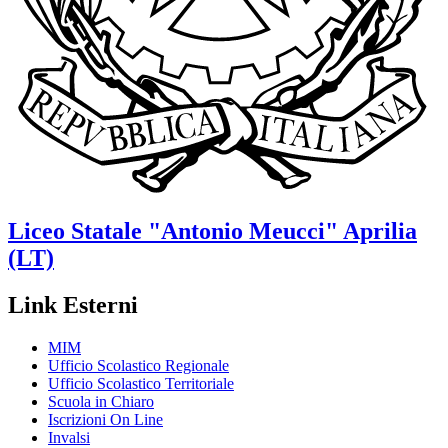
Liceo Statale
"Antonio Meucci"
Aprilia
(LT)
Link Esterni
MIM
Ufficio Scolastico Regionale
Ufficio Scolastico Territoriale
Scuola in Chiaro
Iscrizioni On Line
Invalsi