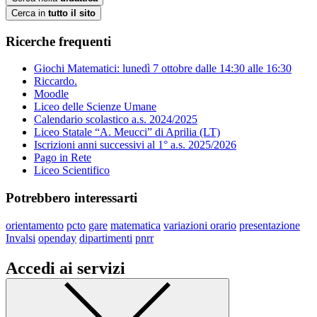
Cerca in
tutto il sito
Ricerche frequenti
Giochi Matematici: lunedì 7 ottobre dalle 14:30 alle 16:30
Riccardo.
Moodle
Liceo delle Scienze Umane
Calendario scolastico a.s. 2024/2025
Liceo Statale “A. Meucci” di Aprilia (LT)
Iscrizioni anni successivi al 1° a.s. 2025/2026
Pago in Rete
Liceo Scientifico
Potrebbero interessarti
orientamento
pcto
gare
matematica
variazioni orario
presentazione
Invalsi
openday
dipartimenti
pnrr
Accedi ai servizi