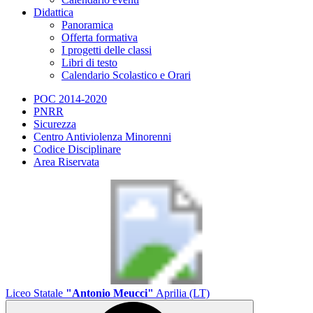
Didattica
Panoramica
Offerta formativa
I progetti delle classi
Libri di testo
Calendario Scolastico e Orari
POC 2014-2020
PNRR
Sicurezza
Centro Antiviolenza Minorenni
Codice Disciplinare
Area Riservata
Liceo Statale
"Antonio Meucci"
Aprilia (LT)