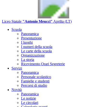
Liceo Statale
"Antonio Meucci"
Aprilia (LT)
Scuola
Panoramica
Presentazione
I luoghi
I numeri della scuola
Le carte della scuola
Organizzazione
La storia
Ricevimento Orari Segreterie
Servizi
Panoramica
Personale scolastico
Famiglie e studenti
Percorsi di studio
Novità
Panoramica
Le notizie
Le circolari
Calendario eventi