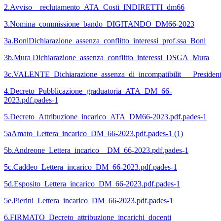
2.Avviso__reclutamento_ATA_Costi_INDIRETTI_dm66
3.Nomina_commissione_bando_DIGITANDO_DM66-2023
3a.BoniDichiarazione_assenza_conflitto_interessi_prof.ssa_Boni
3b.Mura Dichiarazione_assenza_conflitto_interessi_DSGA_Mura
3c.VALENTE_Dichiarazione_assenza_di_incompatibilit___Preside
4.Decreto_Pubblicazione_graduatoria_ATA_DM_66-
2023.pdf.pades-1
5.Decreto_Attribuzione_incarico_ATA_DM66-2023.pdf.pades-1
5aAmato_Lettera_incarico_DM_66-2023.pdf.pades-1 (1)
5b.Andreone_Lettera_incarico__DM_66-2023.pdf.pades-1
5c.Caddeo_Lettera_incarico_DM_66-2023.pdf.pades-1
5d.Esposito_Lettera_incarico_DM_66-2023.pdf.pades-1
5e.Pierini_Lettera_incarico_DM_66-2023.pdf.pades-1
6.FIRMATO_Decreto_attribuzione_incarichi_docenti