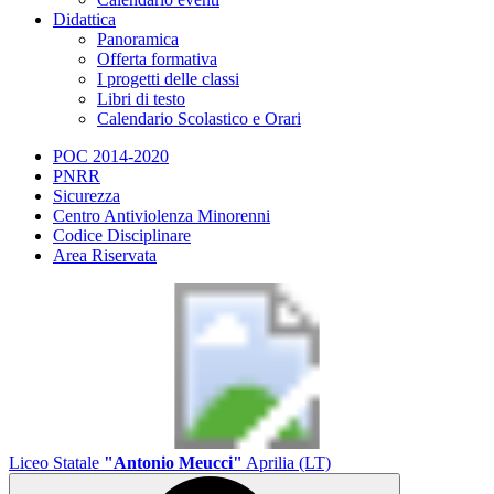
Didattica
Panoramica
Offerta formativa
I progetti delle classi
Libri di testo
Calendario Scolastico e Orari
POC 2014-2020
PNRR
Sicurezza
Centro Antiviolenza Minorenni
Codice Disciplinare
Area Riservata
Liceo Statale
"Antonio Meucci"
Aprilia (LT)