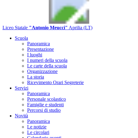
Liceo Statale
"Antonio Meucci"
Aprilia (LT)
Scuola
Panoramica
Presentazione
I luoghi
I numeri della scuola
Le carte della scuola
Organizzazione
La storia
Ricevimento Orari Segreterie
Servizi
Panoramica
Personale scolastico
Famiglie e studenti
Percorsi di studio
Novità
Panoramica
Le notizie
Le circolari
Calendario eventi