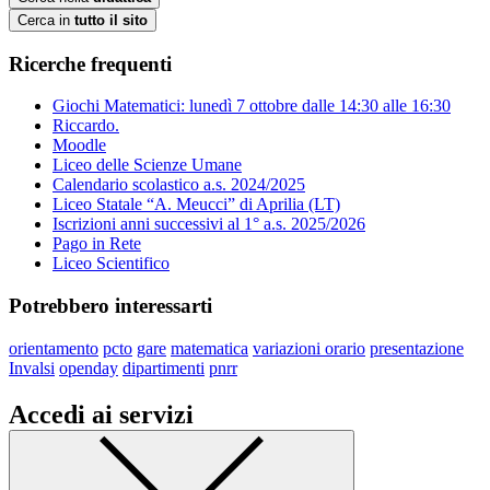
Cerca in
tutto il sito
Ricerche frequenti
Giochi Matematici: lunedì 7 ottobre dalle 14:30 alle 16:30
Riccardo.
Moodle
Liceo delle Scienze Umane
Calendario scolastico a.s. 2024/2025
Liceo Statale “A. Meucci” di Aprilia (LT)
Iscrizioni anni successivi al 1° a.s. 2025/2026
Pago in Rete
Liceo Scientifico
Potrebbero interessarti
orientamento
pcto
gare
matematica
variazioni orario
presentazione
Invalsi
openday
dipartimenti
pnrr
Accedi ai servizi