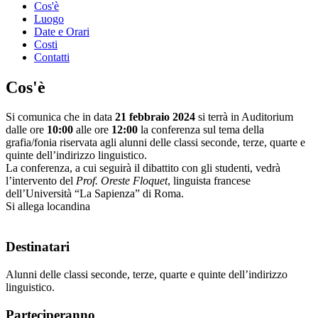
Cos'è
Luogo
Date e Orari
Costi
Contatti
Cos'è
Si comunica che in data
21 febbraio 2024
si terrà in Auditorium
dalle ore
10:00
alle ore
12:00
la conferenza sul tema della
grafia/fonia riservata agli alunni delle classi seconde, terze, quarte e
quinte dell’indirizzo linguistico.
La conferenza, a cui seguirà il dibattito con gli studenti, vedrà
l’intervento del
Prof. Oreste Floquet
, linguista francese
dell’Università “La Sapienza” di Roma.
Si allega locandina
Destinatari
Alunni delle classi seconde, terze, quarte e quinte dell’indirizzo
linguistico.
Parteciperanno