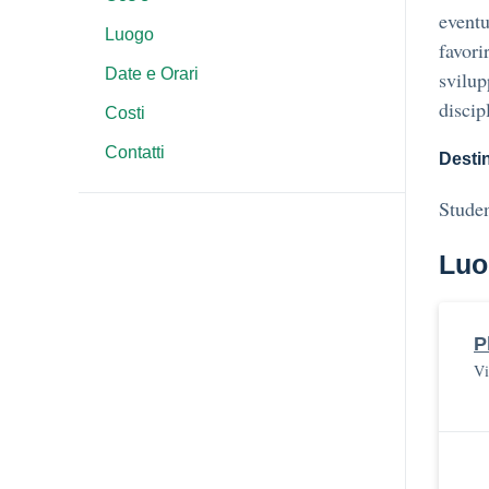
eventu
Luogo
favori
Date e Orari
svilup
discip
Costi
Contatti
Destin
Studen
Luo
P
Vi