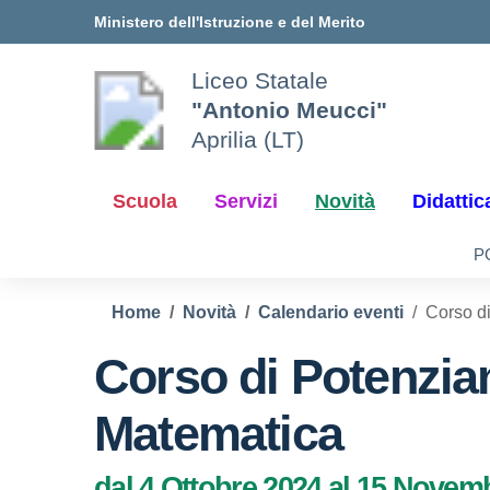
Vai ai contenuti
Vai al menu di navigazione
Vai al footer
Ministero dell'Istruzione e del Merito
Liceo Statale
"Antonio Meucci"
Aprilia (LT)
Scuola
Servizi
Novità
Didattic
P
Home
Novità
Calendario eventi
Corso d
Corso di Potenzia
Matematica
dal 4 Ottobre 2024 al 15 Novem