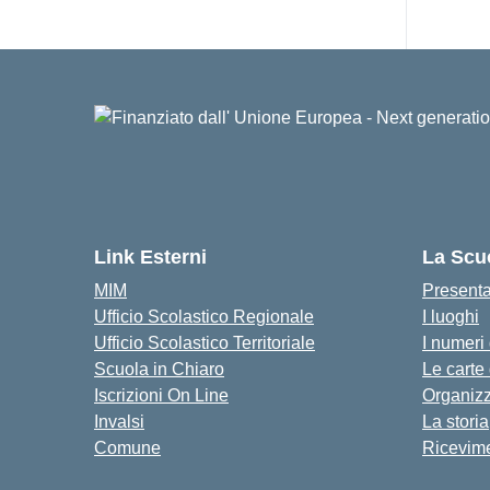
Link Esterni
La Scu
MIM
Present
Ufficio Scolastico Regionale
I luoghi
Ufficio Scolastico Territoriale
I numeri
Scuola in Chiaro
Le carte
Iscrizioni On Line
Organiz
Invalsi
La storia
Comune
Ricevime