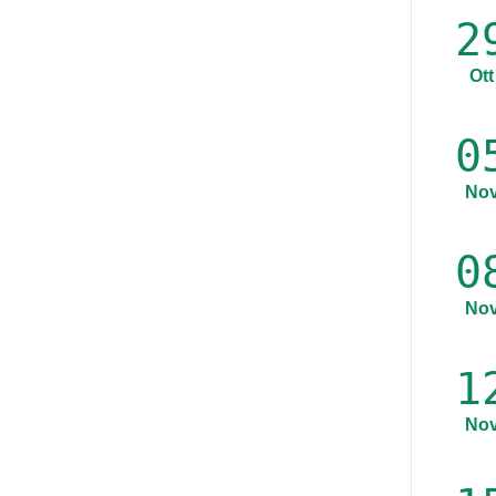
2
Ott
0
No
0
No
1
No