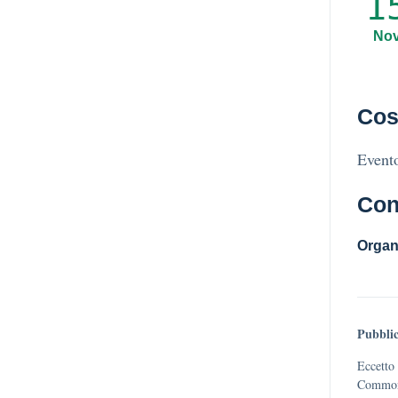
1
No
Cos
Evento
Con
Organ
Pubblic
Eccetto 
Commons