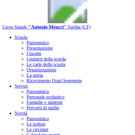
Liceo Statale
"Antonio Meucci"
Aprilia (LT)
Scuola
Panoramica
Presentazione
I luoghi
I numeri della scuola
Le carte della scuola
Organizzazione
La storia
Ricevimento Orari Segreterie
Servizi
Panoramica
Personale scolastico
Famiglie e studenti
Percorsi di studio
Novità
Panoramica
Le notizie
Le circolari
Calendario eventi