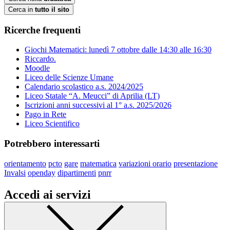
Cerca in
tutto il sito
Ricerche frequenti
Giochi Matematici: lunedì 7 ottobre dalle 14:30 alle 16:30
Riccardo.
Moodle
Liceo delle Scienze Umane
Calendario scolastico a.s. 2024/2025
Liceo Statale “A. Meucci” di Aprilia (LT)
Iscrizioni anni successivi al 1° a.s. 2025/2026
Pago in Rete
Liceo Scientifico
Potrebbero interessarti
orientamento
pcto
gare
matematica
variazioni orario
presentazione
Invalsi
openday
dipartimenti
pnrr
Accedi ai servizi