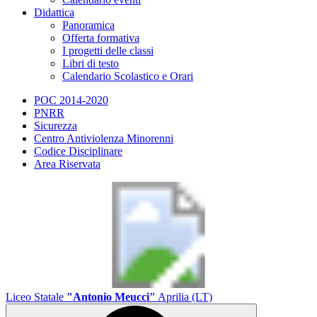
Didattica
Panoramica
Offerta formativa
I progetti delle classi
Libri di testo
Calendario Scolastico e Orari
POC 2014-2020
PNRR
Sicurezza
Centro Antiviolenza Minorenni
Codice Disciplinare
Area Riservata
Liceo Statale
"Antonio Meucci"
Aprilia (LT)