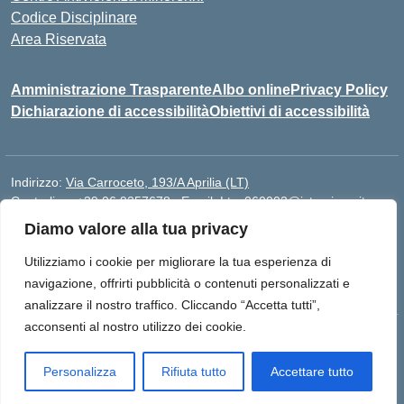
Codice Disciplinare
Area Riservata
Amministrazione Trasparente
Albo online
Privacy Policy
Dichiarazione di accessibilità
Obiettivi di accessibilità
Indirizzo:
Via Carroceto, 193/A Aprilia (LT)
Centralino:
+39 06 9257678
Email:
Ltps060002@istruzione.it
Posta elettronica certificata (PEC):
Ltps060002@pec.istruzione.it
Diamo valore alla tua privacy
Codice fiscale: 91001930592
Utilizziamo i cookie per migliorare la tua esperienza di
Codice meccanografico:
LTPS060002
navigazione, offrirti pubblicità o contenuti personalizzati e
analizzare il nostro traffico. Cliccando “Accetta tutti”,
acconsenti al nostro utilizzo dei cookie.
Idea e progetto di Designers Italia
Personalizza
Rifiuta tutto
Accettare tutto