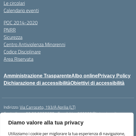
Le circolari
Calendario eventi
POC 2014-2020
PNRR
Sicurezza
Centro Antiviolenza Minorenni
Codice Disciplinare
Area Riservata
Amministrazione Trasparente
Albo online
Privacy Policy
Dichiarazione di accessibilità
Obiettivi di accessibilità
Indirizzo:
Via Carroceto, 193/A Aprilia (LT)
Centralino:
+39 06 9257678
Email:
Ltps060002@istruzione.it
Posta elettronica certificata (PEC):
Ltps060002@pec.istruzione.it
Diamo valore alla tua privacy
Codice fiscale: 91001930592
Utilizziamo i cookie per migliorare la tua esperienza di navigazione,