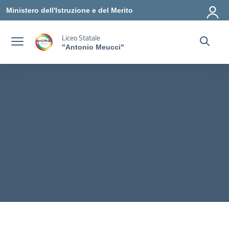
Vai ai contenuti
Vai al menu di navigazione
Vai al footer
Ministero dell'Istruzione e del Merito
Liceo Statale
"Antonio Meucci"