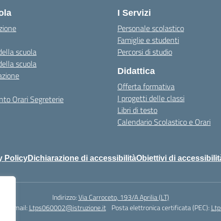
ola
I Servizi
zione
Personale scolastico
Famiglie e studenti
della scuola
Percorsi di studio
della scuola
Didattica
azione
Offerta formativa
I progetti delle classi
to Orari Segreterie
Libri di testo
Calendario Scolastico e Orari
y Policy
Dichiarazione di accessibilità
Obiettivi di accessibilit
Indirizzo:
Via Carroceto, 193/A Aprilia (LT)
78
Email:
Ltps060002@istruzione.it
Posta elettronica certificata (PEC):
Ltp