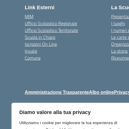
Link Esterni
La Scu
MIM
Presenta
Ufficio Scolastico Regionale
I luoghi
Ufficio Scolastico Territoriale
I numeri 
Scuola in Chiaro
Le carte 
Iscrizioni On Line
Organizz
Invalsi
La storia
Comune
Ricevimen
Amministrazione Trasparente
Albo online
Privac
Diamo valore alla tua privacy
Centralino:
+39 06 92576
Utilizziamo i cookie per migliorare la tua esperienza di