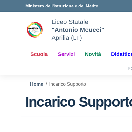
Vai ai contenuti
Vai al menu di navigazione
Vai al footer
Ministero dell'Istruzione e del Merito
Liceo Statale
"Antonio Meucci"
Aprilia (LT)
Scuola
Servizi
Novità
Didattic
P
Home
Incarico Supporto
Incarico Support