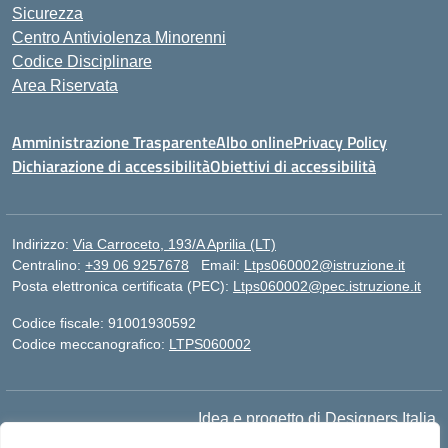
Sicurezza
Centro Antiviolenza Minorenni
Codice Disciplinare
Area Riservata
Amministrazione Trasparente
Albo online
Privacy Policy
Dichiarazione di accessibilità
Obiettivi di accessibilità
Indirizzo:
Via Carroceto, 193/A Aprilia (LT)
Centralino:
+39 06 9257678
Email:
Ltps060002@istruzione.it
Posta elettronica certificata (PEC):
Ltps060002@pec.istruzione.it
Codice fiscale: 91001930592
Codice meccanografico:
LTPS060002
Idea e progetto di Designers Italia