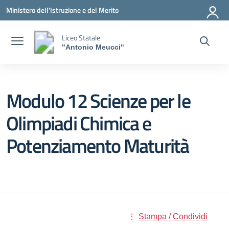
Vai ai contenuti
Vai al menu di navigazione
Vai al footer
Ministero dell'Istruzione e del Merito
Liceo Statale
"Antonio Meucci"
Modulo 12 Scienze per le
Olimpiadi Chimica e
Potenziamento Maturità
Stampa / Condividi