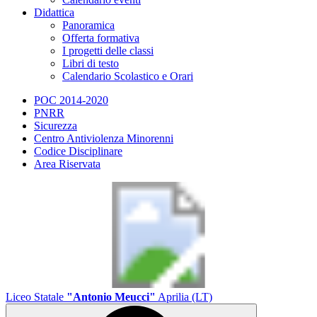
Didattica
Panoramica
Offerta formativa
I progetti delle classi
Libri di testo
Calendario Scolastico e Orari
POC 2014-2020
PNRR
Sicurezza
Centro Antiviolenza Minorenni
Codice Disciplinare
Area Riservata
Liceo Statale
"Antonio Meucci"
Aprilia (LT)