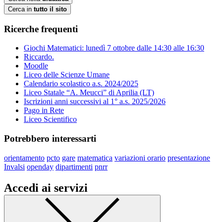
Cerca in
tutto il sito
Ricerche frequenti
Giochi Matematici: lunedì 7 ottobre dalle 14:30 alle 16:30
Riccardo.
Moodle
Liceo delle Scienze Umane
Calendario scolastico a.s. 2024/2025
Liceo Statale “A. Meucci” di Aprilia (LT)
Iscrizioni anni successivi al 1° a.s. 2025/2026
Pago in Rete
Liceo Scientifico
Potrebbero interessarti
orientamento
pcto
gare
matematica
variazioni orario
presentazione
Invalsi
openday
dipartimenti
pnrr
Accedi ai servizi