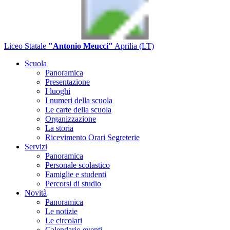
Liceo Statale
"Antonio Meucci"
Aprilia (LT)
Scuola
Panoramica
Presentazione
I luoghi
I numeri della scuola
Le carte della scuola
Organizzazione
La storia
Ricevimento Orari Segreterie
Servizi
Panoramica
Personale scolastico
Famiglie e studenti
Percorsi di studio
Novità
Panoramica
Le notizie
Le circolari
Calendario eventi