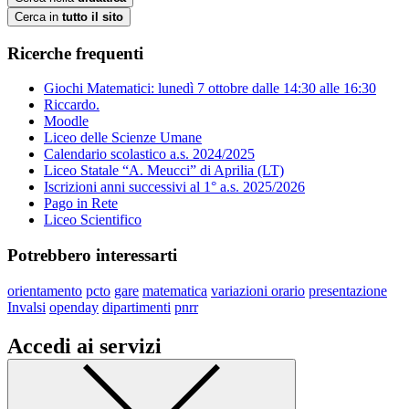
Cerca in
tutto il sito
Ricerche frequenti
Giochi Matematici: lunedì 7 ottobre dalle 14:30 alle 16:30
Riccardo.
Moodle
Liceo delle Scienze Umane
Calendario scolastico a.s. 2024/2025
Liceo Statale “A. Meucci” di Aprilia (LT)
Iscrizioni anni successivi al 1° a.s. 2025/2026
Pago in Rete
Liceo Scientifico
Potrebbero interessarti
orientamento
pcto
gare
matematica
variazioni orario
presentazione
Invalsi
openday
dipartimenti
pnrr
Accedi ai servizi