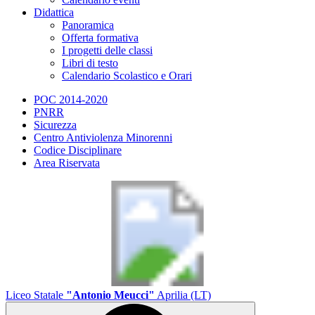
Didattica
Panoramica
Offerta formativa
I progetti delle classi
Libri di testo
Calendario Scolastico e Orari
POC 2014-2020
PNRR
Sicurezza
Centro Antiviolenza Minorenni
Codice Disciplinare
Area Riservata
Liceo Statale
"Antonio Meucci"
Aprilia (LT)