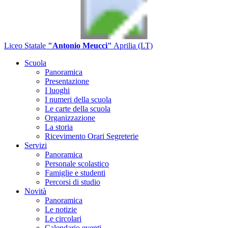
Liceo Statale
"Antonio Meucci"
Aprilia (LT)
Scuola
Panoramica
Presentazione
I luoghi
I numeri della scuola
Le carte della scuola
Organizzazione
La storia
Ricevimento Orari Segreterie
Servizi
Panoramica
Personale scolastico
Famiglie e studenti
Percorsi di studio
Novità
Panoramica
Le notizie
Le circolari
Calendario eventi