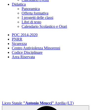
Didattica
Panoramica
Offerta formativa
I progetti delle classi
Libri di testo
Calendario Scolastico e Orari
POC 2014-2020
PNRR
Sicurezza
Centro Antiviolenza Minorenni
Codice Disciplinare
Area Riservata
Liceo Statale
"Antonio Meucci"
Aprilia (LT)