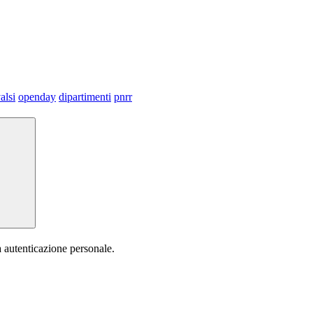
alsi
openday
dipartimenti
pnrr
a autenticazione personale.