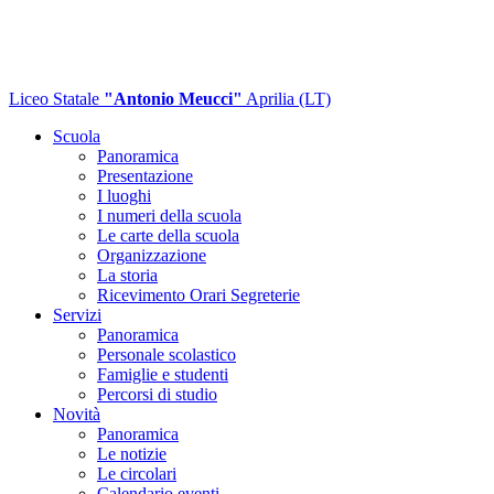
Liceo Statale
"Antonio Meucci"
Aprilia (LT)
Scuola
Panoramica
Presentazione
I luoghi
I numeri della scuola
Le carte della scuola
Organizzazione
La storia
Ricevimento Orari Segreterie
Servizi
Panoramica
Personale scolastico
Famiglie e studenti
Percorsi di studio
Novità
Panoramica
Le notizie
Le circolari
Calendario eventi