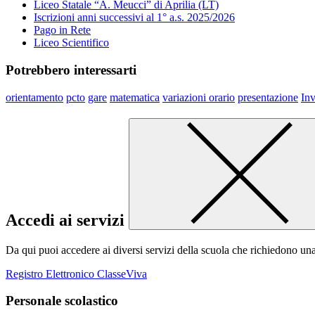
Liceo Statale “A. Meucci” di Aprilia (LT)
Iscrizioni anni successivi al 1° a.s. 2025/2026
Pago in Rete
Liceo Scientifico
Potrebbero interessarti
orientamento
pcto
gare
matematica
variazioni orario
presentazione
Inv
Accedi ai servizi
Da qui puoi accedere ai diversi servizi della scuola che richiedono un
Registro Elettronico ClasseViva
Personale scolastico