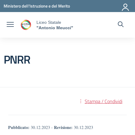
Vai ai contenuti
Vai al menu di navigazione
Vai al footer
Ministero dell'Istruzione e del Merito
Liceo Statale
"Antonio Meucci"
PNRR
Stampa / Condividi
Pubblicato:
Revisione:
30.12.2023
-
30.12.2023