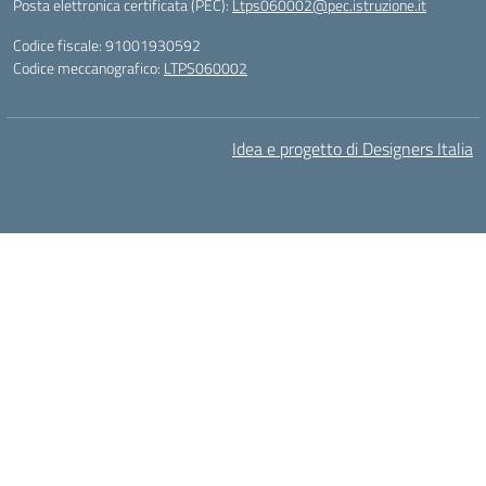
Posta elettronica certificata (PEC):
Ltps060002@pec.istruzione.it
Codice fiscale: 91001930592
Codice meccanografico:
LTPS060002
Idea e progetto di Designers Italia