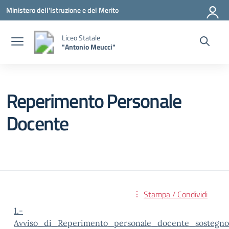
Vai ai contenuti
Vai al menu di navigazione
Vai al footer
Ministero dell'Istruzione e del Merito
Liceo Statale
"Antonio Meucci"
Reperimento Personale
Docente
Stampa / Condividi
1.-
Avviso_di_Reperimento_personale_docente_sostegno