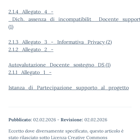
2.1.4_Allegato_4_-
_Dich._assenza_di_incompatibilit__Docente_suppor
(1)
2.1.3_Allegato_3_-_Informativa_Privacy (2)
2.1.2_Allegato_2_-
Autovalutazione_Docente_sostegno_DS (1)
2.1.1_Allegato_1_-
Istanza_di_Partecipazione_supporto_al_progetto
Pubblicato:
02.02.2026
-
Revisione:
02.02.2026
Eccetto dove diversamente specificato, questo articolo è
stato rilasciato sotto Licenza Creative Commons